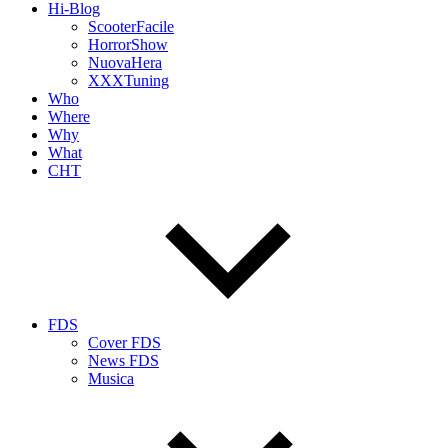
Hi-Blog
ScooterFacile
HorrorShow
NuovaHera
XXXTuning
Who
Where
Why
What
CHT
FDS
Cover FDS
News FDS
Musica