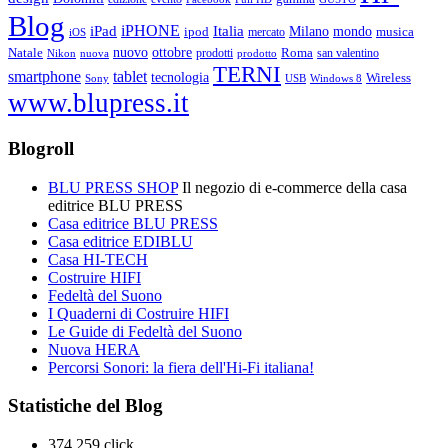
Blog
iPHONE
Italia
iPad
Milano
mondo
musica
ipod
mercato
iOS
ottobre
Natale
nuovo
Roma
Nikon
nuova
prodotti
prodotto
san valentino
TERNI
smartphone
tablet
tecnologia
Wireless
USB
Windows 8
Sony
www.blupress.it
Blogroll
BLU PRESS SHOP
Il negozio di e-commerce della casa
editrice BLU PRESS
Casa editrice BLU PRESS
Casa editrice EDIBLU
Casa HI-TECH
Costruire HIFI
Fedeltà del Suono
I Quaderni di Costruire HIFI
Le Guide di Fedeltà del Suono
Nuova HERA
Percorsi Sonori: la fiera dell'Hi-Fi italiana!
Statistiche del Blog
374.259 click