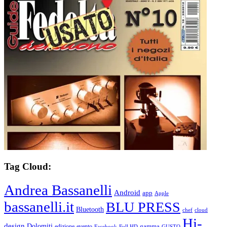
Tag Cloud:
Andrea Bassanelli
Android
app
Apple
bassanelli.it
BLU PRESS
Bluetooth
chef
cloud
Hi-
design
Dolomiti
gamma
edizione
evento
Facebook
Full HD
GUSTO