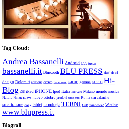
Tag Cloud:
Andrea Bassanelli
Android
app
Apple
bassanelli.it
BLU PRESS
Bluetooth
chef
cloud
Hi-
design
Dolomiti
gamma
edizione
evento
Facebook
Full HD
GUSTO
Blog
iPHONE
Italia
iPad
Milano
mondo
musica
ipod
mercato
iOS
ottobre
Natale
nuovo
Roma
Nikon
nuova
prodotti
prodotto
san valentino
TERNI
smartphone
tablet
tecnologia
Wireless
USB
Windows 8
Sony
www.blupress.it
Blogroll