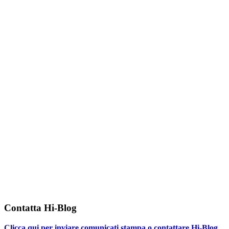
Contatta Hi-Blog
Clicca qui per inviare comunicati stampa o contattare Hi-Blog