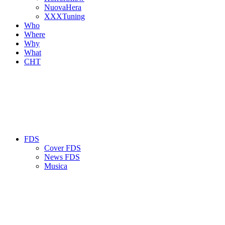
NuovaHera
XXXTuning
Who
Where
Why
What
CHT
FDS
Cover FDS
News FDS
Musica