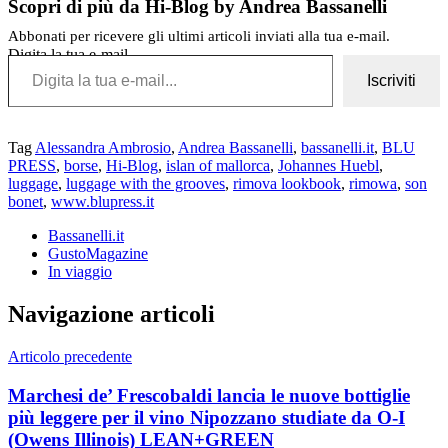
Scopri di più da Hi-Blog by Andrea Bassanelli
Abbonati per ricevere gli ultimi articoli inviati alla tua e-mail.
Digita la tua e-mail...
Iscriviti
Tag
Alessandra Ambrosio
,
Andrea Bassanelli
,
bassanelli.it
,
BLU
PRESS
,
borse
,
Hi-Blog
,
islan of mallorca
,
Johannes Huebl
,
luggage
,
luggage with the grooves
,
rimova lookbook
,
rimowa
,
son
bonet
,
www.blupress.it
Bassanelli.it
GustoMagazine
In viaggio
Navigazione articoli
Articolo precedente
Marchesi de’ Frescobaldi lancia le nuove bottiglie
più leggere per il vino Nipozzano studiate da O-I
(Owens Illinois) LEAN+GREEN