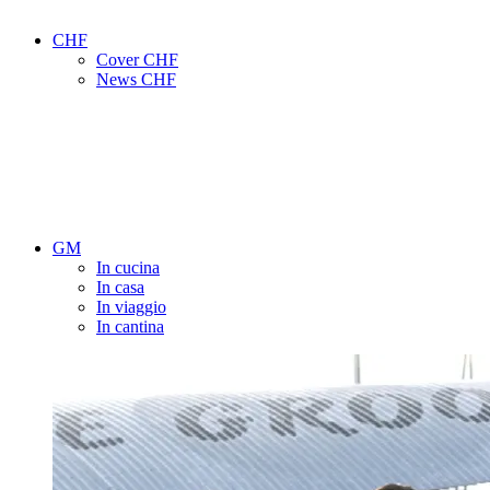
CHF
Cover CHF
News CHF
GM
In cucina
In casa
In viaggio
In cantina