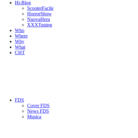
Hi-Blog
ScooterFacile
HorrorShow
NuovaHera
XXXTuning
Who
Where
Why
What
CHT
FDS
Cover FDS
News FDS
Musica