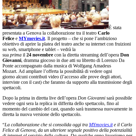
È stata
presentata a Genova la collaborazione tra il teatro
Carlo
Felice
e
MYmovies.it
. Il progetto – che si pone l’ambizioso
obiettivo di aprire la platea del teatro anche su internet con fruizioni
su web, smartphone e tablet – vedrà la
sua
prima
il
24 novembre
con la diretta streaming dell’opera
Don
Giovanni
, dramma giocoso in due atti su libretto di Lorenzo Da
Ponte accompagnato dalla musica di Wolfgang Amadeus
Mozart. Ad ampliare l’offerta la possibilità di vedere ogni
giorno alcuni contributi video (l’accesso alle prove degli attori,
interviste con il cast) che faranno da supporto alla trasmissione degli
spettacoli.
Dopo la prima in diretta live dell’opera
Don Giovanni
sarà possibile
vedere ogni sera la replica in differita dello spettacolo, fino al
momento del cambio del cast, quando sarà trasmessa nuovamente in
diretta la nuova versione dello spettacolo.
“
La collaborazione che si consolida oggi tra
MYmovies.it
e il Carlo
Felice di Genova, da un ulteriore segnale positivo della potenzialità
di internet al servizio della cultura. Da qualche anno lavoriamo per