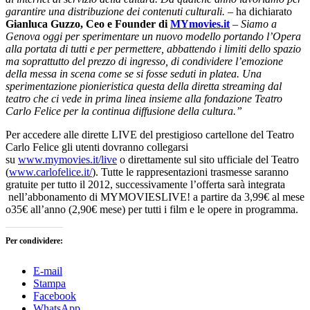
garantire una distribuzione dei contenuti culturali. –
ha dichiarato
Gianluca Guzzo, Ceo e Founder di
MYmovies.it
–
Siamo a
Genova oggi per sperimentare un nuovo modello portando l’Opera
alla portata di tutti e per permettere, abbattendo i limiti dello spazio
ma soprattutto del prezzo di ingresso, di condividere l’emozione
della messa in scena come se si fosse seduti in platea. Una
sperimentazione pionieristica questa della diretta streaming dal
teatro che ci vede in prima linea insieme alla fondazione Teatro
Carlo Felice per la continua diffusione della cultura.”
Per accedere alle dirette LIVE del prestigioso cartellone del Teatro
Carlo Felice gli utenti dovranno collegarsi
su
www.mymovies.it/live
o direttamente sul sito ufficiale del Teatro
(
www.carlofelice.it/
). Tutte le rappresentazioni trasmesse saranno
gratuite per tutto il 2012, successivamente l’offerta sarà integrata
nell’abbonamento di MYMOVIESLIVE! a partire da 3,99€ al mese
o35€ all’anno (2,90€ mese) per tutti i film e le opere in programma.
Per condividere:
E-mail
Stampa
Facebook
WhatsApp