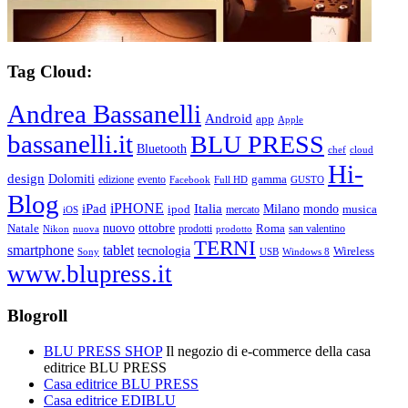
Tag Cloud:
Andrea Bassanelli
Android
app
Apple
bassanelli.it
BLU PRESS
Bluetooth
chef
cloud
Hi-
design
Dolomiti
gamma
edizione
evento
Facebook
Full HD
GUSTO
Blog
iPHONE
Italia
iPad
Milano
mondo
musica
ipod
mercato
iOS
ottobre
Natale
nuovo
Roma
Nikon
nuova
prodotti
prodotto
san valentino
TERNI
smartphone
tablet
tecnologia
Wireless
USB
Windows 8
Sony
www.blupress.it
Blogroll
BLU PRESS SHOP
Il negozio di e-commerce della casa
editrice BLU PRESS
Casa editrice BLU PRESS
Casa editrice EDIBLU