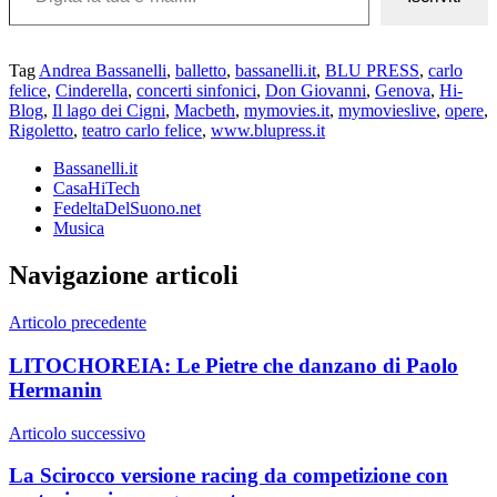
Tag
Andrea Bassanelli
,
balletto
,
bassanelli.it
,
BLU PRESS
,
carlo
felice
,
Cinderella
,
concerti sinfonici
,
Don Giovanni
,
Genova
,
Hi-
Blog
,
Il lago dei Cigni
,
Macbeth
,
mymovies.it
,
mymovieslive
,
opere
,
Rigoletto
,
teatro carlo felice
,
www.blupress.it
Bassanelli.it
CasaHiTech
FedeltaDelSuono.net
Musica
Navigazione articoli
Articolo precedente
LITOCHOREIA: Le Pietre che danzano di Paolo
Hermanin
Articolo successivo
La Scirocco versione racing da competizione con