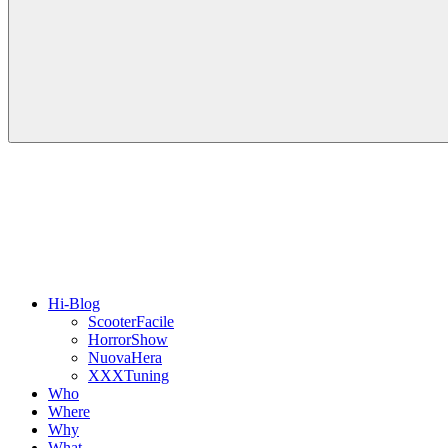
Hi-Blog
ScooterFacile
HorrorShow
NuovaHera
XXXTuning
Who
Where
Why
What