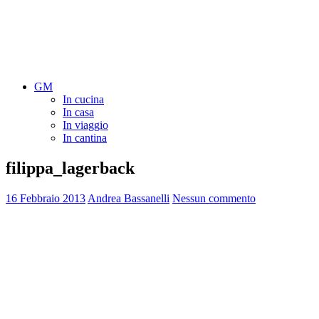
GM
In cucina
In casa
In viaggio
In cantina
filippa_lagerback
16 Febbraio 2013
Andrea Bassanelli
Nessun commento