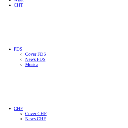
CHT
FDS
Cover FDS
News FDS
Musica
CHF
Cover CHF
News CHF