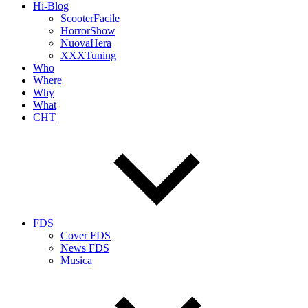
Hi-Blog
ScooterFacile
HorrorShow
NuovaHera
XXXTuning
Who
Where
Why
What
CHT
FDS
Cover FDS
News FDS
Musica