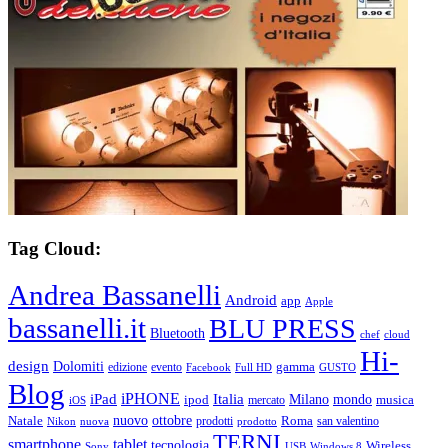
Tag Cloud:
Andrea Bassanelli
Android
app
Apple
bassanelli.it
BLU PRESS
Bluetooth
chef
cloud
Hi-
design
Dolomiti
gamma
edizione
evento
Facebook
Full HD
GUSTO
Blog
iPHONE
Italia
iPad
Milano
mondo
musica
ipod
mercato
iOS
ottobre
Natale
nuovo
Roma
Nikon
nuova
prodotti
prodotto
san valentino
TERNI
smartphone
tablet
tecnologia
Wireless
USB
Windows 8
Sony