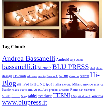
Tag Cloud:
Andrea Bassanelli
Android
app
Apple
bassanelli.it
BLU PRESS
Bluetooth
chef
cloud
Hi-
design
Dolomiti
gamma
edizione
evento
Facebook
Full HD
GUSTO
Blog
iPHONE
Italia
iPad
Milano
mondo
musica
ipod
mercato
iOS
ottobre
Natale
nuovo
Roma
Nikon
nuova
prodotti
prodotto
san valentino
TERNI
smartphone
tablet
tecnologia
Wireless
USB
Windows 8
Sony
www.blupress.it