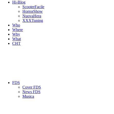
Hi-Blog
ScooterFacile
HorrorShow
NuovaHera
XXXTuning
Who
Where
Why
What
CHT
FDS
Cover FDS
News FDS
Musica