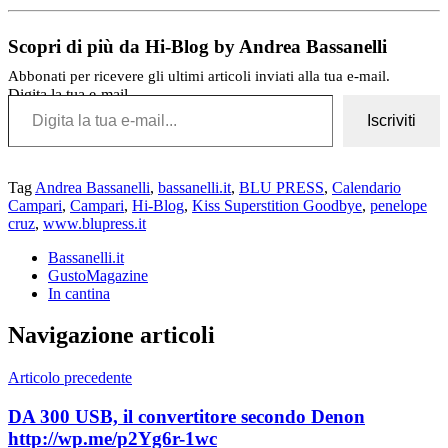
Scopri di più da Hi-Blog by Andrea Bassanelli
Abbonati per ricevere gli ultimi articoli inviati alla tua e-mail.
Digita la tua e-mail...
Iscriviti
Tag
Andrea Bassanelli
,
bassanelli.it
,
BLU PRESS
,
Calendario
Campari
,
Campari
,
Hi-Blog
,
Kiss Superstition Goodbye
,
penelope
cruz
,
www.blupress.it
Bassanelli.it
GustoMagazine
In cantina
Navigazione articoli
Articolo precedente
DA 300 USB, il convertitore secondo Denon
http://wp.me/p2Yg6r-1wc