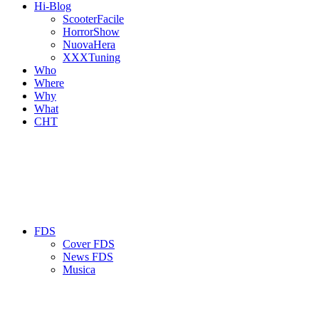
Hi-Blog
ScooterFacile
HorrorShow
NuovaHera
XXXTuning
Who
Where
Why
What
CHT
FDS
Cover FDS
News FDS
Musica