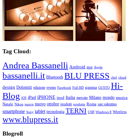
Tag Cloud:
Andrea Bassanelli
Android
app
Apple
bassanelli.it
BLU PRESS
Bluetooth
chef
cloud
Hi-
design
Dolomiti
gamma
edizione
evento
Facebook
Full HD
GUSTO
Blog
iPHONE
Italia
iPad
Milano
mondo
musica
ipod
mercato
iOS
ottobre
Natale
nuovo
Roma
Nikon
nuova
prodotti
prodotto
san valentino
TERNI
smartphone
tablet
tecnologia
Wireless
USB
Windows 8
Sony
www.blupress.it
Blogroll