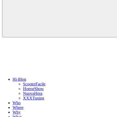
Hi-Blog
ScooterFacile
HorrorShow
NuovaHera
XXXTuning
Who
Where
Why
What