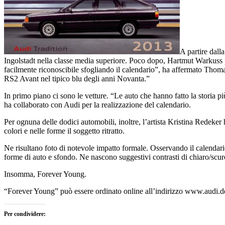
A partire dall
Ingolstadt nella classe media superiore. Poco dopo, Hartmut Warkuss p
facilmente riconoscibile sfogliando il calendario”, ha affermato Thoma
RS2 Avant nel tipico blu degli anni Novanta.”
In primo piano ci sono le vetture. “Le auto che hanno fatto la storia pi
ha collaborato con Audi per la realizzazione del calendario.
Per ognuna delle dodici automobili, inoltre, l’artista Kristina Redeker
colori e nelle forme il soggetto ritratto.
Ne risultano foto di notevole impatto formale. Osservando il calendario
forme di auto e sfondo. Ne nascono suggestivi contrasti di chiaro/scu
Insomma, Forever Young.
“Forever Young” può essere ordinato online all’indirizzo www.audi.de/
Per condividere: