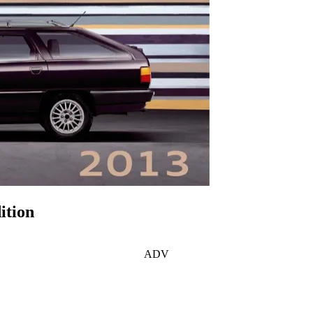
ition
ADV