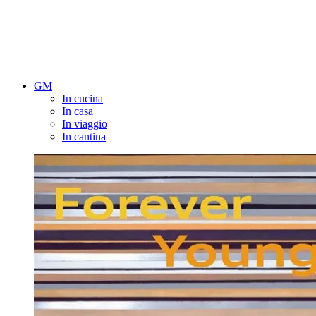
GM
In cucina
In casa
In viaggio
In cantina