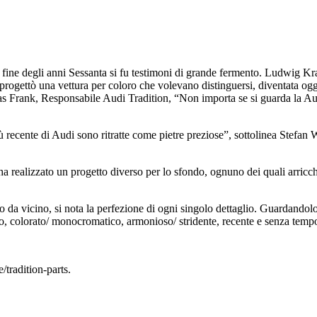
a fine degli anni Sessanta si fu testimoni di grande fermento. Ludwig Kr
rogettò una vettura per coloro che volevano distinguersi, diventata ogg
s Frank, Responsabile Audi Tradition, “Non importa se si guarda la Audi
ù recente di Audi sono ritratte come pietre preziose”, sottolinea Stefan 
 ha realizzato un progetto diverso per lo sfondo, ognuno dei quali arricc
 da vicino, si nota la perfezione di ogni singolo dettaglio. Guardandolo
ro, colorato/ monocromatico, armonioso/ stridente, recente e senza temp
tradition-parts.