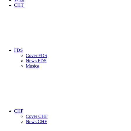
CHT
FDS
Cover FDS
News FDS
Musica
CHF
Cover CHF
News CHF