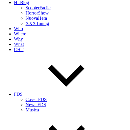
Hi-Blog
ScooterFacile
HorrorShow
NuovaHera
XXXTuning
Who
Where
Why
What
CHT
FDS
Cover FDS
News FDS
Musica