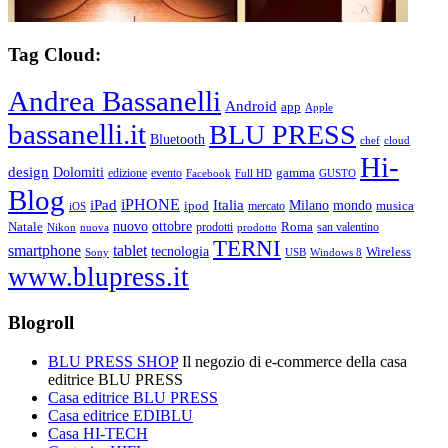
Tag Cloud:
Andrea Bassanelli
Android
app
Apple
bassanelli.it
BLU PRESS
Bluetooth
chef
cloud
Hi-
design
Dolomiti
gamma
edizione
evento
Facebook
Full HD
GUSTO
Blog
iPHONE
Italia
iPad
Milano
mondo
musica
ipod
mercato
iOS
ottobre
Natale
nuovo
Roma
Nikon
nuova
prodotti
prodotto
san valentino
TERNI
smartphone
tablet
tecnologia
Wireless
USB
Windows 8
Sony
www.blupress.it
Blogroll
BLU PRESS SHOP
Il negozio di e-commerce della casa
editrice BLU PRESS
Casa editrice BLU PRESS
Casa editrice EDIBLU
Casa HI-TECH