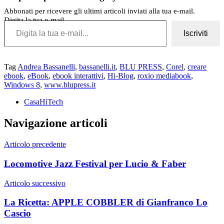
Abbonati per ricevere gli ultimi articoli inviati alla tua e-mail.
Digita la tua e-mail...
Iscriviti
Tag
Andrea Bassanelli
,
bassanelli.it
,
BLU PRESS
,
Corel
,
creare
ebook
,
eBook
,
ebook interattivi
,
Hi-Blog
,
roxio mediabook
,
Windows 8
,
www.blupress.it
CasaHiTech
Navigazione articoli
Articolo precedente
Locomotive Jazz Festival per Lucio & Faber
Articolo successivo
La Ricetta: APPLE COBBLER di Gianfranco Lo
Cascio