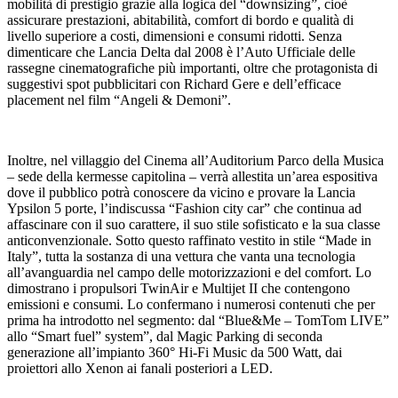
mobilità di prestigio grazie alla logica del “downsizing”, cioè
assicurare prestazioni, abitabilità, comfort di bordo e qualità di
livello superiore a costi, dimensioni e consumi ridotti. Senza
dimenticare che Lancia Delta dal 2008 è l’Auto Ufficiale delle
rassegne cinematografiche più importanti, oltre che protagonista di
suggestivi spot pubblicitari con Richard Gere e dell’efficace
placement nel film “Angeli & Demoni”.
Inoltre, nel villaggio del Cinema all’Auditorium Parco della Musica
– sede della kermesse capitolina – verrà allestita un’area espositiva
dove il pubblico potrà conoscere da vicino e provare la Lancia
Ypsilon 5 porte, l’indiscussa “Fashion city car” che continua ad
affascinare con il suo carattere, il suo stile sofisticato e la sua classe
anticonvenzionale. Sotto questo raffinato vestito in stile “Made in
Italy”, tutta la sostanza di una vettura che vanta una tecnologia
all’avanguardia nel campo delle motorizzazioni e del comfort. Lo
dimostrano i propulsori TwinAir e Multijet II che contengono
emissioni e consumi. Lo confermano i numerosi contenuti che per
prima ha introdotto nel segmento: dal “Blue&Me – TomTom LIVE”
allo “Smart fuel” system”, dal Magic Parking di seconda
generazione all’impianto 360° Hi-Fi Music da 500 Watt, dai
proiettori allo Xenon ai fanali posteriori a LED.