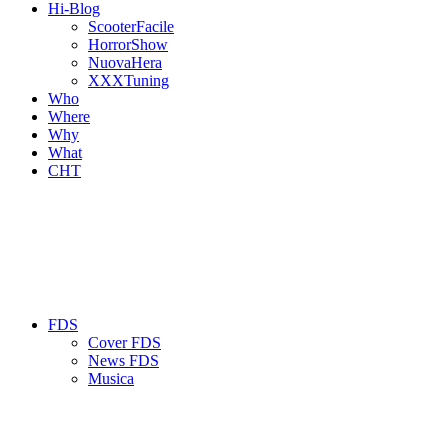
Hi-Blog
ScooterFacile
HorrorShow
NuovaHera
XXXTuning
Who
Where
Why
What
CHT
FDS
Cover FDS
News FDS
Musica