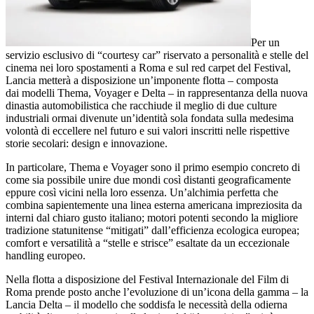
Per un
servizio esclusivo di “courtesy car” riservato a personalità e stelle del
cinema nei loro spostamenti a Roma e sul red carpet del Festival,
Lancia metterà a disposizione un’imponente flotta – composta
dai modelli Thema, Voyager e Delta – in rappresentanza della nuova
dinastia automobilistica che racchiude il meglio di due culture
industriali ormai divenute un’identità sola fondata sulla medesima
volontà di eccellere nel futuro e sui valori inscritti nelle rispettive
storie secolari: design e innovazione.
In particolare, Thema e Voyager sono il primo esempio concreto di
come sia possibile unire due mondi così distanti geograficamente
eppure così vicini nella loro essenza. Un’alchimia perfetta che
combina sapientemente una linea esterna americana impreziosita da
interni dal chiaro gusto italiano; motori potenti secondo la migliore
tradizione statunitense “mitigati” dall’efficienza ecologica europea;
comfort e versatilità a “stelle e strisce” esaltate da un eccezionale
handling europeo.
Nella flotta a disposizione del Festival Internazionale del Film di
Roma prende posto anche l’evoluzione di un’icona della gamma – la
Lancia Delta – il modello che soddisfa le necessità della odierna