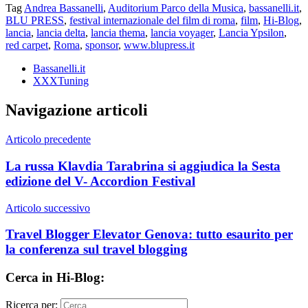
Tag
Andrea Bassanelli
,
Auditorium Parco della Musica
,
bassanelli.it
,
BLU PRESS
,
festival internazionale del film di roma
,
film
,
Hi-Blog
,
lancia
,
lancia delta
,
lancia thema
,
lancia voyager
,
Lancia Ypsilon
,
red carpet
,
Roma
,
sponsor
,
www.blupress.it
Bassanelli.it
XXXTuning
Navigazione articoli
Articolo precedente
La russa Klavdia Tarabrina si aggiudica la Sesta
edizione del V- Accordion Festival
Articolo successivo
Travel Blogger Elevator Genova: tutto esaurito per
la conferenza sul travel blogging
Cerca in Hi-Blog:
Ricerca per: