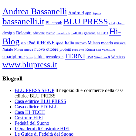
Andrea Bassanelli
Android
app
Apple
bassanelli.it
BLU PRESS
Bluetooth
chef
cloud
Hi-
design
Dolomiti
gamma
edizione
evento
Facebook
Full HD
GUSTO
Blog
iPHONE
Italia
iPad
Milano
mondo
musica
ipod
mercato
iOS
ottobre
Natale
nuovo
Roma
Nikon
nuova
prodotti
prodotto
san valentino
TERNI
smartphone
tablet
tecnologia
Wireless
USB
Windows 8
Sony
www.blupress.it
Blogroll
BLU PRESS SHOP
Il negozio di e-commerce della casa
editrice BLU PRESS
Casa editrice BLU PRESS
Casa editrice EDIBLU
Casa HI-TECH
Costruire HIFI
Fedeltà del Suono
I Quaderni di Costruire HIFI
Le Guide di Fedeltà del Suono