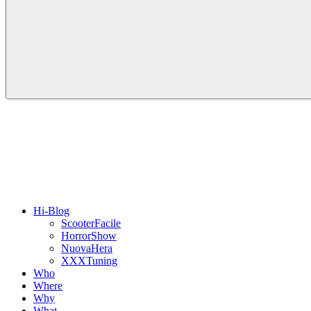
Hi-Blog
ScooterFacile
HorrorShow
NuovaHera
XXXTuning
Who
Where
Why
What