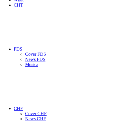
CHT
FDS
Cover FDS
News FDS
Musica
CHF
Cover CHF
News CHF