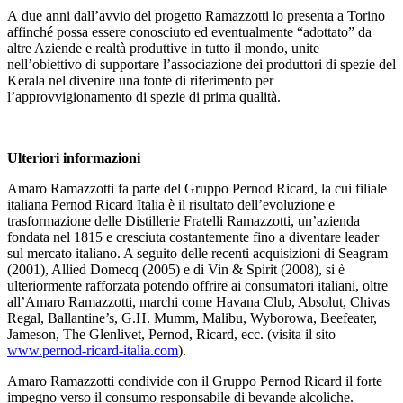
A due anni dall’avvio del progetto Ramazzotti lo presenta a Torino
affinché possa essere conosciuto ed eventualmente “adottato” da
altre Aziende e realtà produttive in tutto il mondo, unite
nell’obiettivo di supportare l’associazione dei produttori di spezie del
Kerala nel divenire una fonte di riferimento per
l’approvvigionamento di spezie di prima qualità.
Ulteriori informazioni
Amaro Ramazzotti fa parte del Gruppo Pernod Ricard, la cui filiale
italiana Pernod Ricard Italia è il risultato dell’evoluzione e
trasformazione delle Distillerie Fratelli Ramazzotti, un’azienda
fondata nel 1815 e cresciuta costantemente fino a diventare leader
sul mercato italiano. A seguito delle recenti acquisizioni di Seagram
(2001), Allied Domecq (2005) e di Vin & Spirit (2008), si è
ulteriormente rafforzata potendo offrire ai consumatori italiani, oltre
all’Amaro Ramazzotti, marchi come Havana Club, Absolut, Chivas
Regal, Ballantine’s, G.H. Mumm, Malibu, Wyborowa, Beefeater,
Jameson, The Glenlivet, Pernod, Ricard, ecc. (visita il sito
www.pernod-ricard-italia.com
).
Amaro Ramazzotti condivide con il Gruppo Pernod Ricard il forte
impegno verso il consumo responsabile di bevande alcoliche.