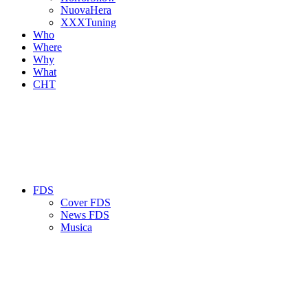
NuovaHera
XXXTuning
Who
Where
Why
What
CHT
FDS
Cover FDS
News FDS
Musica