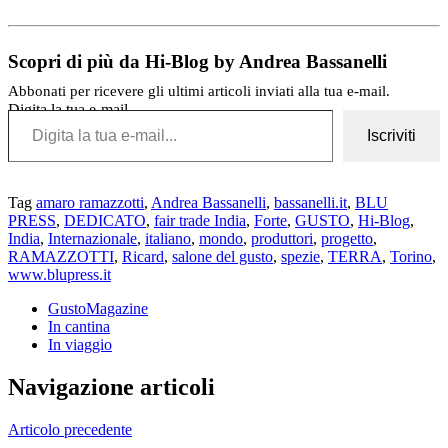
Scopri di più da Hi-Blog by Andrea Bassanelli
Abbonati per ricevere gli ultimi articoli inviati alla tua e-mail.
Digita la tua e-mail...
Iscriviti
Tag
amaro ramazzotti
,
Andrea Bassanelli
,
bassanelli.it
,
BLU
PRESS
,
DEDICATO
,
fair trade India
,
Forte
,
GUSTO
,
Hi-Blog
,
India
,
Internazionale
,
italiano
,
mondo
,
produttori
,
progetto
,
RAMAZZOTTI
,
Ricard
,
salone del gusto
,
spezie
,
TERRA
,
Torino
,
www.blupress.it
GustoMagazine
In cantina
In viaggio
Navigazione articoli
Articolo precedente