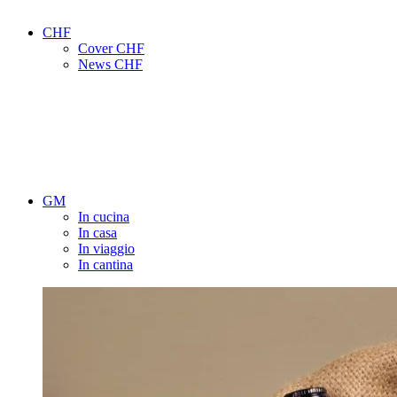
CHF
Cover CHF
News CHF
GM
In cucina
In casa
In viaggio
In cantina