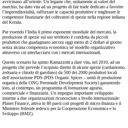
avvicinano all’oriente. Un legame che, unitamente ai valori del
marchio, ha dato vita ad un progetto di fair trade dedicato a favorire
l’imprenditorialità, rafforzare le capacità produttive e migliorare le
competenze finanziarie dei coltivatori di spezie nella regione indiana
del Kerala.
Pur essendo l’India il primo esponente mondiale del mercato, la
produzione di spezie sul suo territorio è condotta da piccoli
produttori che guadagnano ancora oggi meno di 2 dollari al giorno
senza alcuna competenza economica né modello organizzativo
attraverso cui interfacciarsi con i mercati internazionali.
Questo scenario ha spinto Ramazzotti a dare vita, nel 2010, ad un
progetto che prevede l’acquisto diretto di alcune spezie (cardamomo,
zedoaria e chiodo di garofano) da 500 dei 2000 produttori locali
dell’associazione PDS (PDS Organic Spices – unità di produzione
organica della ONG Peermade Development Society) garantendo
loro, al contempo, un programma di formazione agraria,
commerciale e finanziaria. Un impegno importante sviluppato
insieme a due organizzazioni riconosciute a livello internazionale:
Planet Finance, attiva in 80 paesi con progetti di micro-finanza e il
Ministero federale tedesco per la Cooperazione Economica e lo
Sviluppo (BMZ).