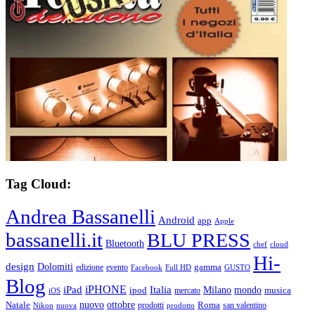
Tag Cloud:
Andrea Bassanelli
Android
app
Apple
bassanelli.it
BLU PRESS
Bluetooth
chef
cloud
Hi-
design
Dolomiti
gamma
edizione
evento
Facebook
Full HD
GUSTO
Blog
iPHONE
Italia
iPad
Milano
mondo
musica
ipod
mercato
iOS
ottobre
Natale
nuovo
Roma
Nikon
nuova
prodotti
prodotto
san valentino