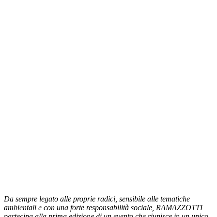
Da sempre legato alle proprie radici, sensibile alle tematiche
ambientali e con una forte responsabilità sociale, RAMAZZOTTI
partecipa alla prima edizione di un evento che riunisce in un unico