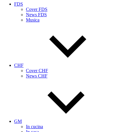
FDS
Cover FDS
News FDS
Musica
CHF
Cover CHF
News CHF
GM
In cucina
In casa