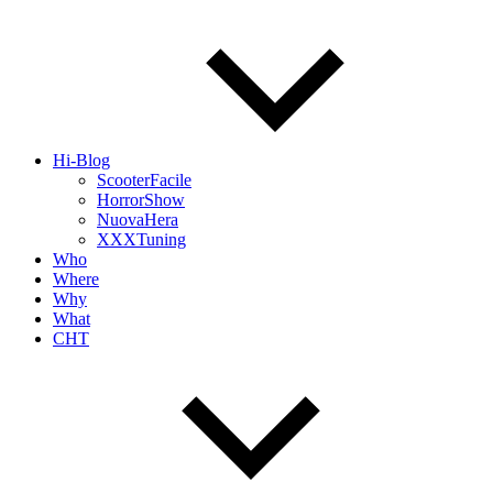
Hi-Blog
ScooterFacile
HorrorShow
NuovaHera
XXXTuning
Who
Where
Why
What
CHT