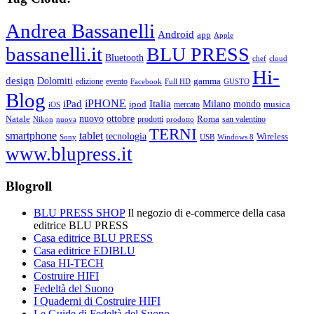
Andrea Bassanelli
Android
app
Apple
bassanelli.it
BLU PRESS
Bluetooth
chef
cloud
Hi-
design
Dolomiti
gamma
edizione
evento
Facebook
Full HD
GUSTO
Blog
iPHONE
Italia
iPad
Milano
mondo
musica
ipod
mercato
iOS
ottobre
Natale
nuovo
Roma
Nikon
nuova
prodotti
prodotto
san valentino
TERNI
smartphone
tablet
tecnologia
Wireless
USB
Windows 8
Sony
www.blupress.it
Blogroll
BLU PRESS SHOP
Il negozio di e-commerce della casa
editrice BLU PRESS
Casa editrice BLU PRESS
Casa editrice EDIBLU
Casa HI-TECH
Costruire HIFI
Fedeltà del Suono
I Quaderni di Costruire HIFI
Le Guide di Fedeltà del Suono