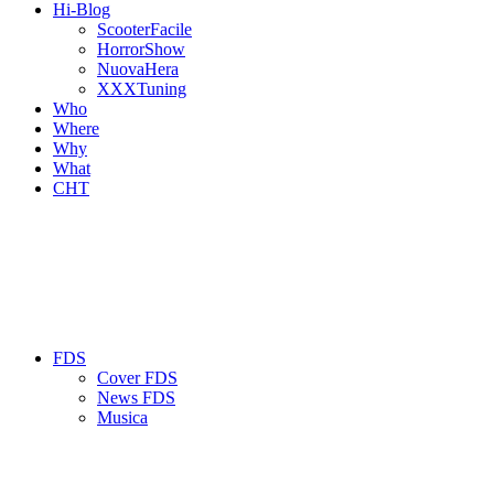
Hi-Blog
ScooterFacile
HorrorShow
NuovaHera
XXXTuning
Who
Where
Why
What
CHT
FDS
Cover FDS
News FDS
Musica