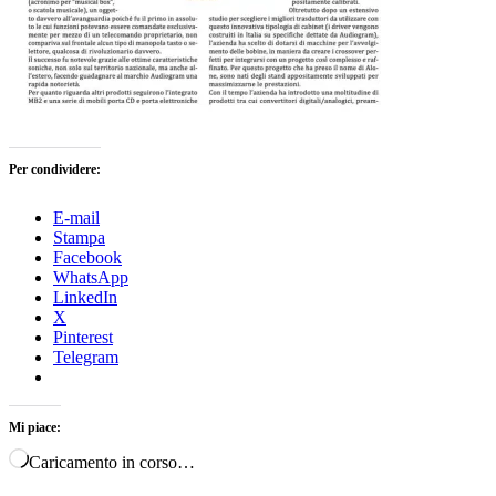
Per condividere:
E-mail
Stampa
Facebook
WhatsApp
LinkedIn
X
Pinterest
Telegram
Mi piace:
Caricamento in corso…