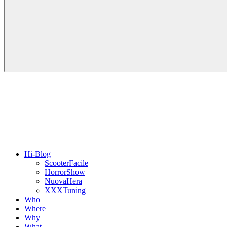
Hi-Blog
ScooterFacile
HorrorShow
NuovaHera
XXXTuning
Who
Where
Why
What