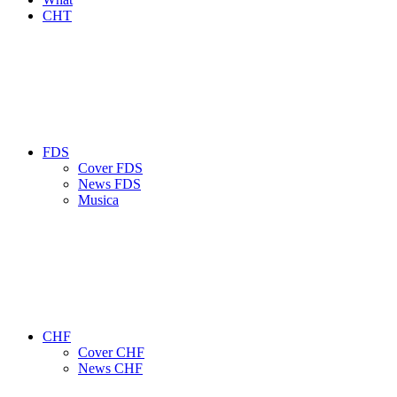
CHT
FDS
Cover FDS
News FDS
Musica
CHF
Cover CHF
News CHF