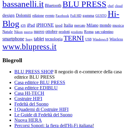
bassanelli.it
BLU PRESS
Bluetooth
chef
cloud
Hi-
design
Dolomiti
gamma
edizione
evento
Facebook
Full HD
GUSTO
Blog
iPHONE
Italia
iPad
Milano
mondo
musica
ipod
mercato
iOS
ottobre
Natale
nuovo
Roma
Nikon
nuova
prodotti
prodotto
san valentino
TERNI
smartphone
tablet
tecnologia
Wireless
USB
Windows 8
Sony
www.blupress.it
Blogroll
BLU PRESS SHOP
Il negozio di e-commerce della casa
editrice BLU PRESS
Casa editrice BLU PRESS
Casa editrice EDIBLU
Casa HI-TECH
Costruire HIFI
Fedeltà del Suono
I Quaderni di Costruire HIFI
Le Guide di Fedeltà del Suono
Nuova HERA
Percorsi Sonori: la fiera dell'Hi-Fi italiana!