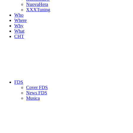
NuovaHera
XXXTuning
Who
Where
Why
What
CHT
FDS
Cover FDS
News FDS
Musica