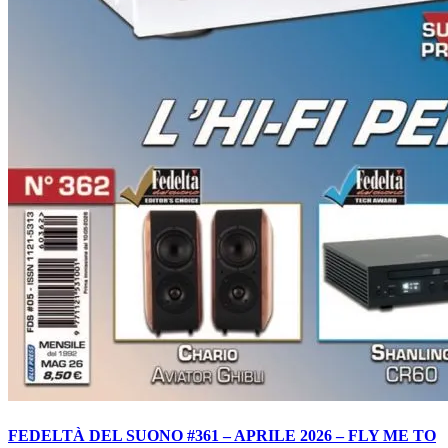
FEDELTÀ DEL SUONO #361 – APRILE 2026 – FLY ME TO