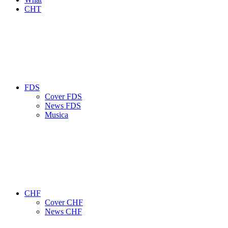
CHT
FDS
Cover FDS
News FDS
Musica
CHF
Cover CHF
News CHF