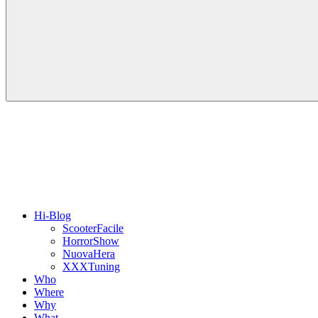
Hi-Blog
ScooterFacile
HorrorShow
NuovaHera
XXXTuning
Who
Where
Why
What