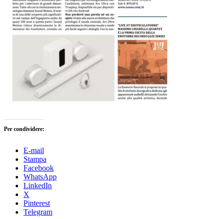
Per condividere:
E-mail
Stampa
Facebook
WhatsApp
LinkedIn
X
Pinterest
Telegram