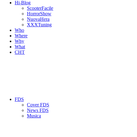
Hi-Blog
ScooterFacile
HorrorShow
NuovaHera
XXXTuning
Who
Where
Why
What
CHT
FDS
Cover FDS
News FDS
Musica