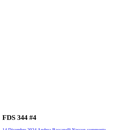
FDS 344 #4
14 Dicembre 2024
Andrea Bassanelli
Nessun commento