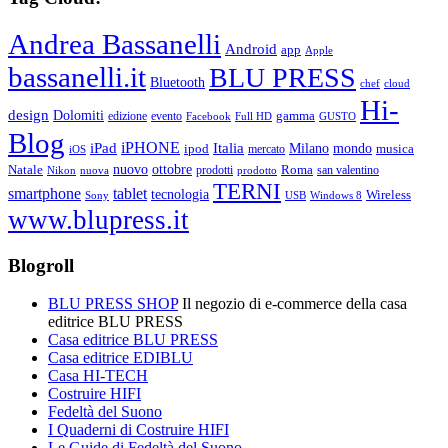
Andrea Bassanelli
Android
app
Apple
bassanelli.it
BLU PRESS
Bluetooth
chef
cloud
Hi-
design
Dolomiti
gamma
edizione
evento
Facebook
Full HD
GUSTO
Blog
iPHONE
Italia
iPad
Milano
mondo
musica
ipod
mercato
iOS
ottobre
Natale
nuovo
Roma
Nikon
nuova
prodotti
prodotto
san valentino
TERNI
smartphone
tablet
tecnologia
Wireless
USB
Windows 8
Sony
www.blupress.it
Blogroll
BLU PRESS SHOP
Il negozio di e-commerce della casa
editrice BLU PRESS
Casa editrice BLU PRESS
Casa editrice EDIBLU
Casa HI-TECH
Costruire HIFI
Fedeltà del Suono
I Quaderni di Costruire HIFI
Le Guide di Fedeltà del Suono