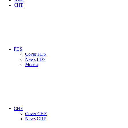
CHT
FDS
Cover FDS
News FDS
Musica
CHF
Cover CHF
News CHF