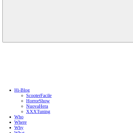
Hi-Blog
ScooterFacile
HorrorShow
NuovaHera
XXXTuning
Who
Where
Why
What