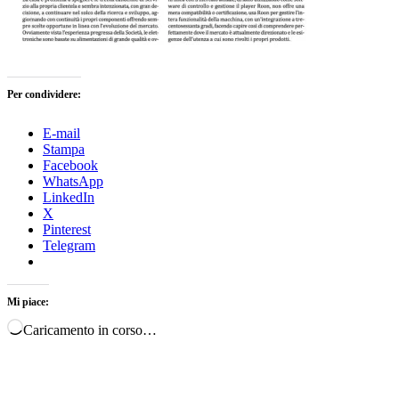
Per condividere:
E-mail
Stampa
Facebook
WhatsApp
LinkedIn
X
Pinterest
Telegram
Mi piace:
Caricamento in corso…