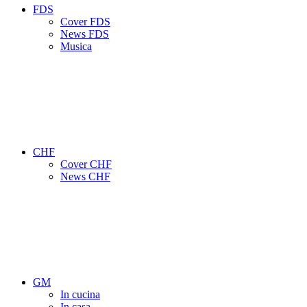
FDS
Cover FDS
News FDS
Musica
CHF
Cover CHF
News CHF
GM
In cucina
In casa