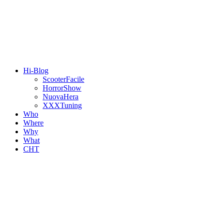
Hi-Blog
ScooterFacile
HorrorShow
NuovaHera
XXXTuning
Who
Where
Why
What
CHT