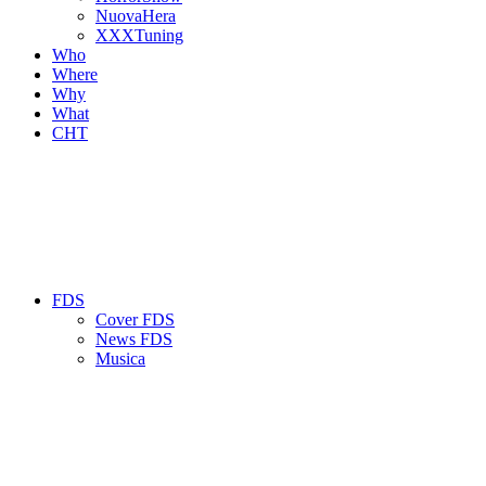
NuovaHera
XXXTuning
Who
Where
Why
What
CHT
FDS
Cover FDS
News FDS
Musica