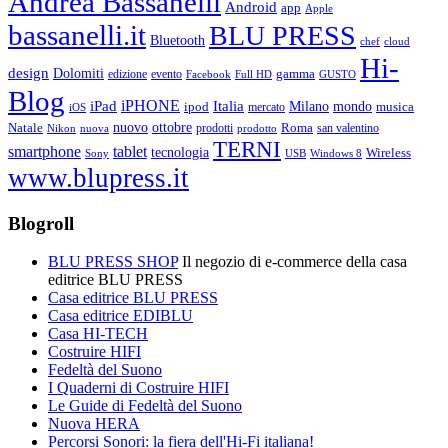
Andrea Bassanelli
Android
app
Apple
bassanelli.it
BLU PRESS
Bluetooth
chef
cloud
Hi-
design
Dolomiti
gamma
edizione
evento
Facebook
Full HD
GUSTO
Blog
iPHONE
Italia
iPad
Milano
mondo
musica
ipod
mercato
iOS
ottobre
Natale
nuovo
Roma
Nikon
nuova
prodotti
prodotto
san valentino
TERNI
smartphone
tablet
tecnologia
Wireless
USB
Windows 8
Sony
www.blupress.it
Blogroll
BLU PRESS SHOP
Il negozio di e-commerce della casa
editrice BLU PRESS
Casa editrice BLU PRESS
Casa editrice EDIBLU
Casa HI-TECH
Costruire HIFI
Fedeltà del Suono
I Quaderni di Costruire HIFI
Le Guide di Fedeltà del Suono
Nuova HERA
Percorsi Sonori: la fiera dell'Hi-Fi italiana!