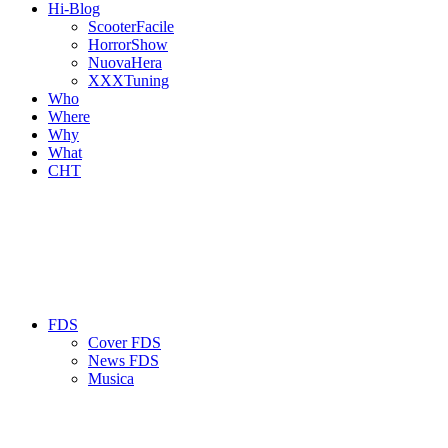
Hi-Blog
ScooterFacile
HorrorShow
NuovaHera
XXXTuning
Who
Where
Why
What
CHT
FDS
Cover FDS
News FDS
Musica