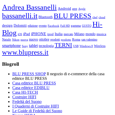
Andrea Bassanelli
Android
app
Apple
bassanelli.it
BLU PRESS
Bluetooth
chef
cloud
Hi-
design
Dolomiti
gamma
edizione
evento
Facebook
Full HD
GUSTO
Blog
iPHONE
Italia
iPad
Milano
mondo
musica
ipod
mercato
iOS
ottobre
Natale
nuovo
Roma
Nikon
nuova
prodotti
prodotto
san valentino
TERNI
smartphone
tablet
tecnologia
Wireless
USB
Windows 8
Sony
www.blupress.it
Blogroll
BLU PRESS SHOP
Il negozio di e-commerce della casa
editrice BLU PRESS
Casa editrice BLU PRESS
Casa editrice EDIBLU
Casa HI-TECH
Costruire HIFI
Fedeltà del Suono
I Quaderni di Costruire HIFI
Le Guide di Fedeltà del Suono