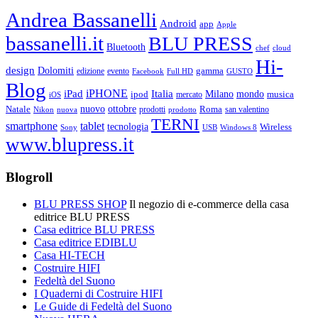
Andrea Bassanelli
Android
app
Apple
bassanelli.it
BLU PRESS
Bluetooth
chef
cloud
Hi-
design
Dolomiti
gamma
edizione
evento
Facebook
Full HD
GUSTO
Blog
iPHONE
Italia
iPad
Milano
mondo
musica
ipod
mercato
iOS
ottobre
Natale
nuovo
Roma
Nikon
nuova
prodotti
prodotto
san valentino
TERNI
smartphone
tablet
tecnologia
Wireless
USB
Windows 8
Sony
www.blupress.it
Blogroll
BLU PRESS SHOP
Il negozio di e-commerce della casa
editrice BLU PRESS
Casa editrice BLU PRESS
Casa editrice EDIBLU
Casa HI-TECH
Costruire HIFI
Fedeltà del Suono
I Quaderni di Costruire HIFI
Le Guide di Fedeltà del Suono