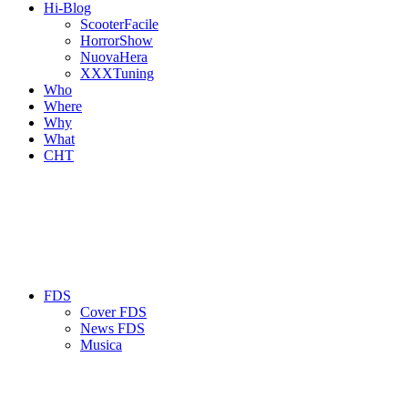
Hi-Blog
ScooterFacile
HorrorShow
NuovaHera
XXXTuning
Who
Where
Why
What
CHT
FDS
Cover FDS
News FDS
Musica