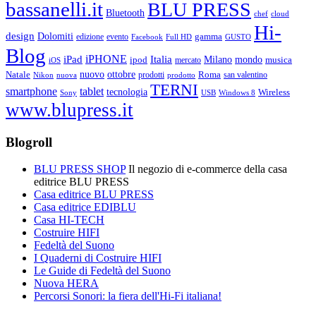
bassanelli.it
BLU PRESS
Bluetooth
chef
cloud
Hi-
design
Dolomiti
gamma
edizione
evento
Facebook
Full HD
GUSTO
Blog
iPHONE
Italia
iPad
Milano
mondo
musica
ipod
mercato
iOS
ottobre
Natale
nuovo
Roma
Nikon
nuova
prodotti
prodotto
san valentino
TERNI
smartphone
tablet
tecnologia
Wireless
USB
Windows 8
Sony
www.blupress.it
Blogroll
BLU PRESS SHOP
Il negozio di e-commerce della casa
editrice BLU PRESS
Casa editrice BLU PRESS
Casa editrice EDIBLU
Casa HI-TECH
Costruire HIFI
Fedeltà del Suono
I Quaderni di Costruire HIFI
Le Guide di Fedeltà del Suono
Nuova HERA
Percorsi Sonori: la fiera dell'Hi-Fi italiana!