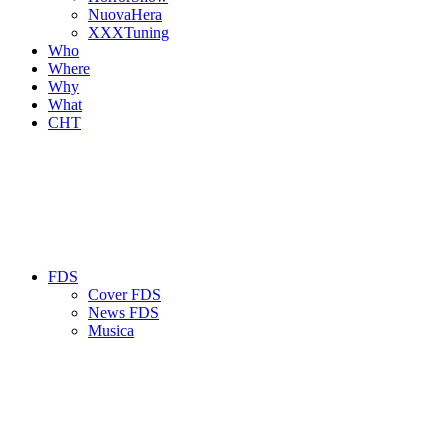
NuovaHera
XXXTuning
Who
Where
Why
What
CHT
FDS
Cover FDS
News FDS
Musica