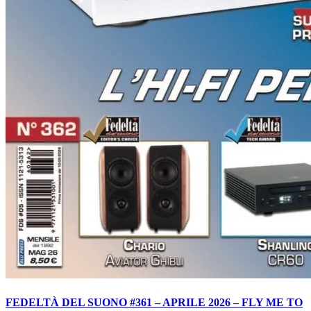
FEDELTÀ DEL SUONO #361 – APRILE 2026 – FLY ME TO