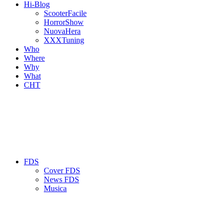
Hi-Blog
ScooterFacile
HorrorShow
NuovaHera
XXXTuning
Who
Where
Why
What
CHT
FDS
Cover FDS
News FDS
Musica