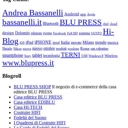
Andrea Bassanelli
Android
app
Apple
bassanelli.it
BLU PRESS
Bluetooth
chef
cloud
Hi-
design
Dolomiti
gamma
edizione
evento
Facebook
Full HD
GUSTO
Blog
iPHONE
Italia
iPad
Milano
mondo
musica
ipod
mercato
iOS
ottobre
Natale
nuovo
Roma
Nikon
nuova
prodotti
prodotto
san valentino
TERNI
smartphone
tablet
tecnologia
Wireless
USB
Windows 8
Sony
www.blupress.it
Blogroll
BLU PRESS SHOP
Il negozio di e-commerce della casa
editrice BLU PRESS
Casa editrice BLU PRESS
Casa editrice EDIBLU
Casa HI-TECH
Costruire HIFI
Fedeltà del Suono
I Quaderni di Costruire HIFI
Le Guide di Fedeltà del Suono