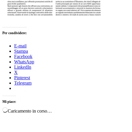
Per condividere:
E-mail
Stampa
Facebook
WhatsApp
LinkedIn
X
Pinterest
Telegram
Mi piace:
Caricamento in corso…