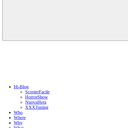
Hi-Blog
ScooterFacile
HorrorShow
NuovaHera
XXXTuning
Who
Where
Why
What