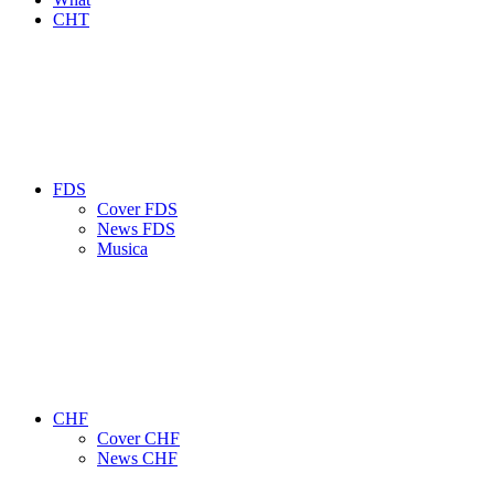
CHT
FDS
Cover FDS
News FDS
Musica
CHF
Cover CHF
News CHF