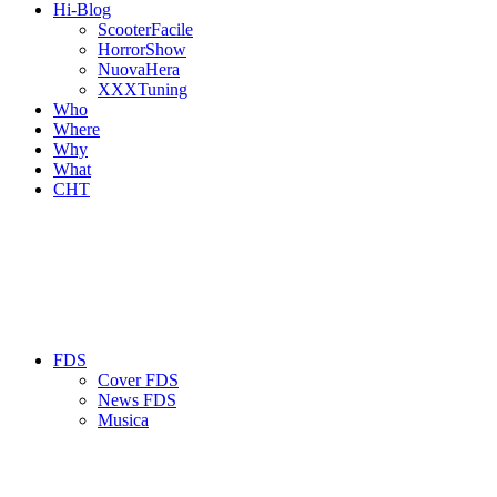
Hi-Blog
ScooterFacile
HorrorShow
NuovaHera
XXXTuning
Who
Where
Why
What
CHT
FDS
Cover FDS
News FDS
Musica