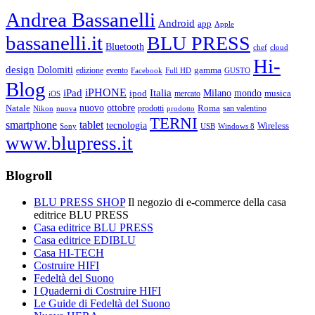
Andrea Bassanelli
Android
app
Apple
bassanelli.it
BLU PRESS
Bluetooth
chef
cloud
Hi-
design
Dolomiti
gamma
edizione
evento
Facebook
Full HD
GUSTO
Blog
iPHONE
Italia
iPad
Milano
mondo
musica
ipod
mercato
iOS
ottobre
Natale
nuovo
Roma
Nikon
nuova
prodotti
prodotto
san valentino
TERNI
smartphone
tablet
tecnologia
Wireless
USB
Windows 8
Sony
www.blupress.it
Blogroll
BLU PRESS SHOP
Il negozio di e-commerce della casa
editrice BLU PRESS
Casa editrice BLU PRESS
Casa editrice EDIBLU
Casa HI-TECH
Costruire HIFI
Fedeltà del Suono
I Quaderni di Costruire HIFI
Le Guide di Fedeltà del Suono