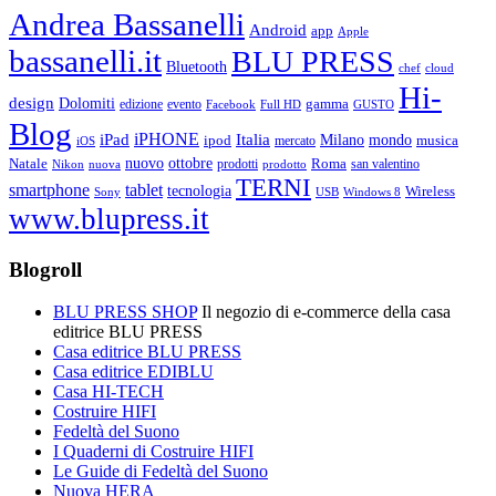
Andrea Bassanelli
Android
app
Apple
bassanelli.it
BLU PRESS
Bluetooth
chef
cloud
Hi-
design
Dolomiti
gamma
edizione
evento
Facebook
Full HD
GUSTO
Blog
iPHONE
Italia
iPad
Milano
mondo
musica
ipod
mercato
iOS
ottobre
Natale
nuovo
Roma
Nikon
nuova
prodotti
prodotto
san valentino
TERNI
smartphone
tablet
tecnologia
Wireless
USB
Windows 8
Sony
www.blupress.it
Blogroll
BLU PRESS SHOP
Il negozio di e-commerce della casa
editrice BLU PRESS
Casa editrice BLU PRESS
Casa editrice EDIBLU
Casa HI-TECH
Costruire HIFI
Fedeltà del Suono
I Quaderni di Costruire HIFI
Le Guide di Fedeltà del Suono
Nuova HERA