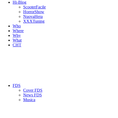
Hi-Blog
ScooterFacile
HorrorShow
NuovaHera
XXXTuning
Who
Where
Why
What
CHT
FDS
Cover FDS
News FDS
Musica