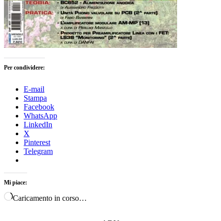
Per condividere:
E-mail
Stampa
Facebook
WhatsApp
LinkedIn
X
Pinterest
Telegram
Mi piace:
Caricamento in corso…