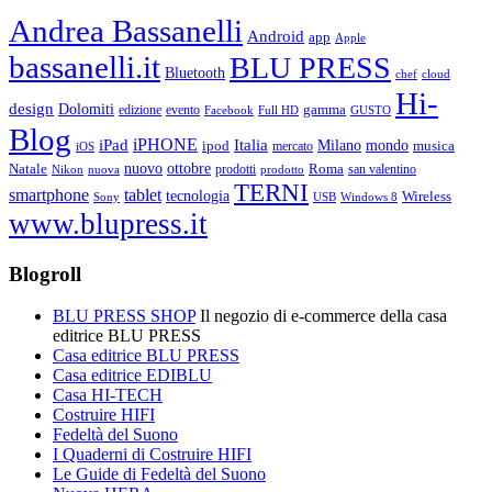
Andrea Bassanelli
Android
app
Apple
bassanelli.it
BLU PRESS
Bluetooth
chef
cloud
Hi-
design
Dolomiti
gamma
edizione
evento
Facebook
Full HD
GUSTO
Blog
iPHONE
Italia
iPad
Milano
mondo
musica
ipod
mercato
iOS
ottobre
Natale
nuovo
Roma
Nikon
nuova
prodotti
prodotto
san valentino
TERNI
smartphone
tablet
tecnologia
Wireless
USB
Windows 8
Sony
www.blupress.it
Blogroll
BLU PRESS SHOP
Il negozio di e-commerce della casa
editrice BLU PRESS
Casa editrice BLU PRESS
Casa editrice EDIBLU
Casa HI-TECH
Costruire HIFI
Fedeltà del Suono
I Quaderni di Costruire HIFI
Le Guide di Fedeltà del Suono