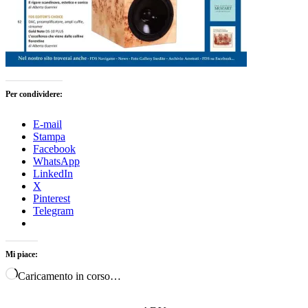
Per condividere:
E-mail
Stampa
Facebook
WhatsApp
LinkedIn
X
Pinterest
Telegram
Mi piace:
Caricamento in corso…