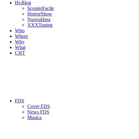
Hi-Blog
ScooterFacile
HorrorShow
NuovaHera
XXXTuning
Who
Where
Why
What
CHT
FDS
Cover FDS
News FDS
Musica