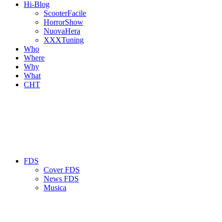
Hi-Blog
ScooterFacile
HorrorShow
NuovaHera
XXXTuning
Who
Where
Why
What
CHT
FDS
Cover FDS
News FDS
Musica