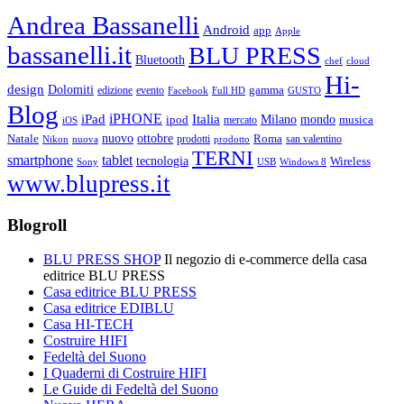
Andrea Bassanelli
Android
app
Apple
bassanelli.it
BLU PRESS
Bluetooth
chef
cloud
Hi-
design
Dolomiti
gamma
edizione
evento
Facebook
Full HD
GUSTO
Blog
iPHONE
Italia
iPad
Milano
mondo
musica
ipod
mercato
iOS
ottobre
Natale
nuovo
Roma
Nikon
nuova
prodotti
prodotto
san valentino
TERNI
smartphone
tablet
tecnologia
Wireless
USB
Windows 8
Sony
www.blupress.it
Blogroll
BLU PRESS SHOP
Il negozio di e-commerce della casa
editrice BLU PRESS
Casa editrice BLU PRESS
Casa editrice EDIBLU
Casa HI-TECH
Costruire HIFI
Fedeltà del Suono
I Quaderni di Costruire HIFI
Le Guide di Fedeltà del Suono