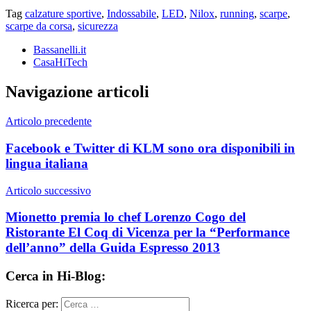
Tag
calzature sportive
,
Indossabile
,
LED
,
Nilox
,
running
,
scarpe
,
scarpe da corsa
,
sicurezza
Bassanelli.it
CasaHiTech
Navigazione articoli
Articolo precedente
Facebook e Twitter di KLM sono ora disponibili in
lingua italiana
Articolo successivo
Mionetto premia lo chef Lorenzo Cogo del
Ristorante El Coq di Vicenza per la “Performance
dell’anno” della Guida Espresso 2013
Cerca in Hi-Blog:
Ricerca per: