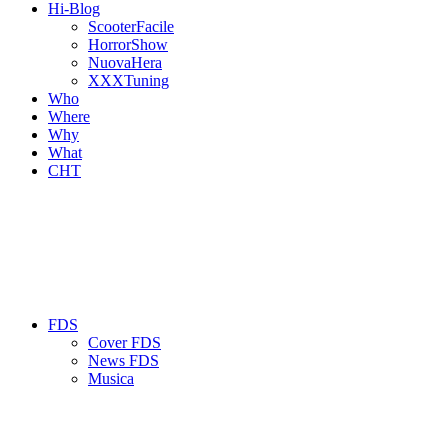
Hi-Blog
ScooterFacile
HorrorShow
NuovaHera
XXXTuning
Who
Where
Why
What
CHT
FDS
Cover FDS
News FDS
Musica