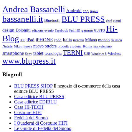
Andrea Bassanelli
Android
app
Apple
bassanelli.it
BLU PRESS
Bluetooth
chef
cloud
Hi-
design
Dolomiti
gamma
edizione
evento
Facebook
Full HD
GUSTO
Blog
iPHONE
Italia
iPad
Milano
mondo
musica
ipod
mercato
iOS
ottobre
Natale
nuovo
Roma
Nikon
nuova
prodotti
prodotto
san valentino
TERNI
smartphone
tablet
tecnologia
Wireless
USB
Windows 8
Sony
www.blupress.it
Blogroll
BLU PRESS SHOP
Il negozio di e-commerce della casa
editrice BLU PRESS
Casa editrice BLU PRESS
Casa editrice EDIBLU
Casa HI-TECH
Costruire HIFI
Fedeltà del Suono
I Quaderni di Costruire HIFI
Le Guide di Fedeltà del Suono