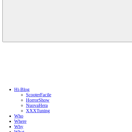
Hi-Blog
ScooterFacile
HorrorShow
NuovaHera
XXXTuning
Who
Where
Why
What