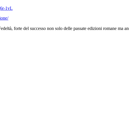
g6r-1vL
ione/
deltà, forte del successo non solo delle passate edizioni romane ma a