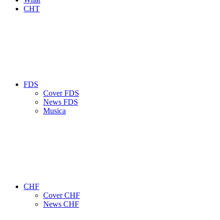
CHT
FDS
Cover FDS
News FDS
Musica
CHF
Cover CHF
News CHF