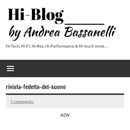
Vai
al
contenuto
Hi-Tech, Hi-Fi, Hi-Res, Hi-Performance & Hi-much more…
Hi-
Blog
by
Andrea
rivista-fedelta-del-suono
Bassanelli
1 commento
21
Redazione
Novembre
FDS
ADV
2016