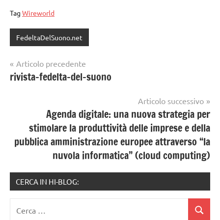
Tag
Wireworld
FedeltaDelSuono.net
Navigazione
Articolo precedente
rivista-fedelta-del-suono
articoli
Articolo successivo
Agenda digitale: una nuova strategia per
stimolare la produttività delle imprese e della
pubblica amministrazione europee attraverso “la
nuvola informatica” (cloud computing)
CERCA IN HI-BLOG:
Ricerca
Cerca
per: