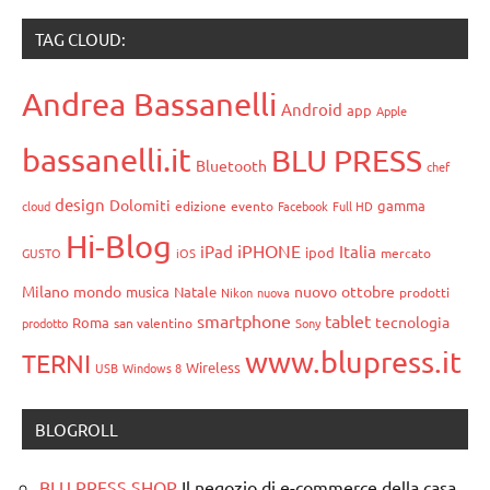
TAG CLOUD:
Andrea Bassanelli
Android
app
Apple
bassanelli.it
BLU PRESS
Bluetooth
chef
design
Dolomiti
gamma
cloud
edizione
evento
Facebook
Full HD
Hi-Blog
iPHONE
iPad
Italia
ipod
GUSTO
iOS
mercato
Milano
mondo
nuovo
ottobre
musica
Natale
Nikon
nuova
prodotti
smartphone
tablet
tecnologia
Roma
prodotto
san valentino
Sony
www.blupress.it
TERNI
Wireless
USB
Windows 8
BLOGROLL
BLU PRESS SHOP
Il negozio di e-commerce della casa