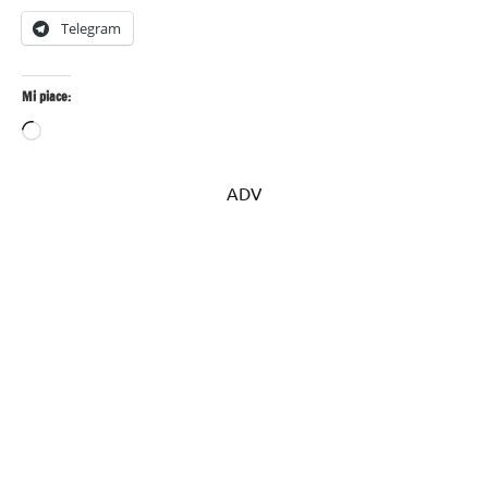
Telegram
Mi piace:
Caricamento
in
corso…
ADV