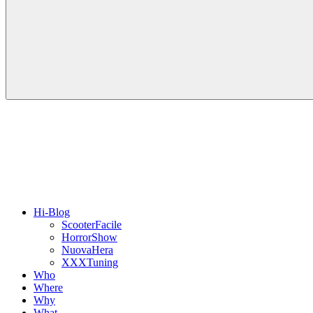
Hi-Blog
ScooterFacile
HorrorShow
NuovaHera
XXXTuning
Who
Where
Why
What