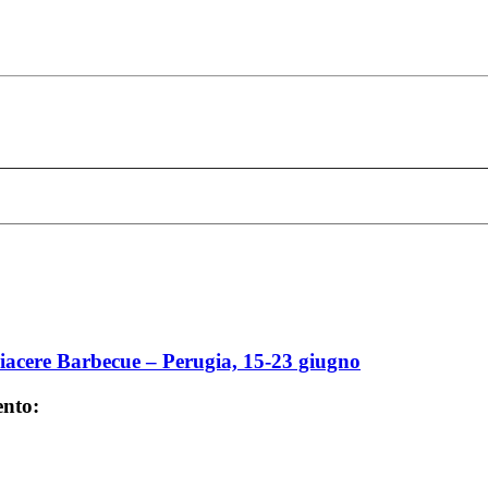
iacere Barbecue – Perugia, 15-23 giugno
ento: