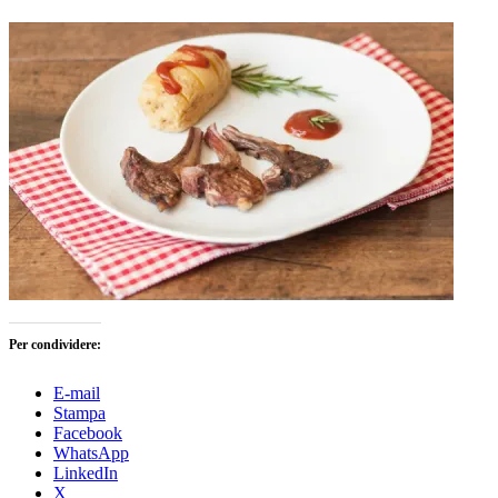
Per condividere:
E-mail
Stampa
Facebook
WhatsApp
LinkedIn
X