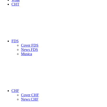
CHT
FDS
Cover FDS
News FDS
Musica
CHF
Cover CHF
News CHF