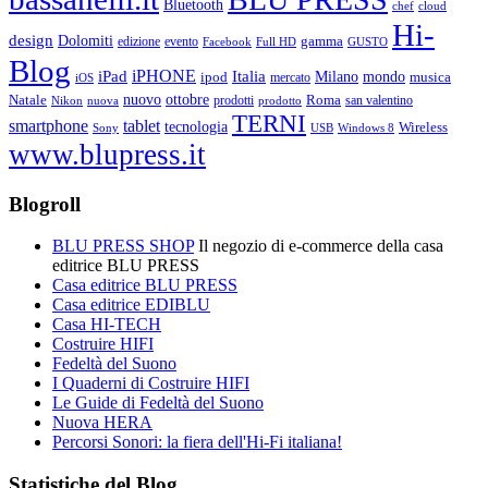
Bluetooth
chef
cloud
Hi-
design
Dolomiti
gamma
edizione
evento
Facebook
Full HD
GUSTO
Blog
iPHONE
Italia
iPad
Milano
mondo
musica
ipod
mercato
iOS
ottobre
Natale
nuovo
Roma
Nikon
nuova
prodotti
prodotto
san valentino
TERNI
smartphone
tablet
tecnologia
Wireless
USB
Windows 8
Sony
www.blupress.it
Blogroll
BLU PRESS SHOP
Il negozio di e-commerce della casa
editrice BLU PRESS
Casa editrice BLU PRESS
Casa editrice EDIBLU
Casa HI-TECH
Costruire HIFI
Fedeltà del Suono
I Quaderni di Costruire HIFI
Le Guide di Fedeltà del Suono
Nuova HERA
Percorsi Sonori: la fiera dell'Hi-Fi italiana!
Statistiche del Blog