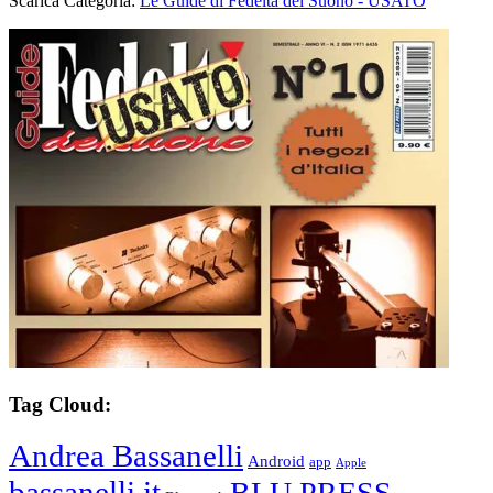
Scarica Categoria:
Le Guide di Fedeltà del Suono - USATO
Tag Cloud:
Andrea Bassanelli
Android
app
Apple
bassanelli.it
BLU PRESS