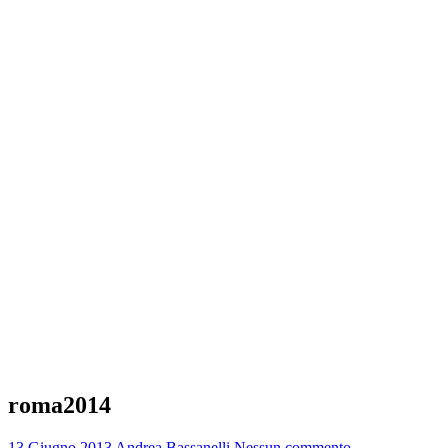
roma2014
13 Giugno 2013
Andrea Bassanelli
Nessun commento