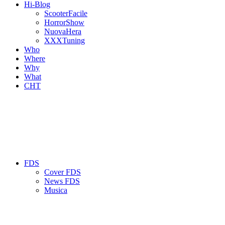
Hi-Blog
ScooterFacile
HorrorShow
NuovaHera
XXXTuning
Who
Where
Why
What
CHT
FDS
Cover FDS
News FDS
Musica