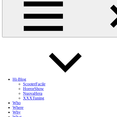
Hi-Blog
ScooterFacile
HorrorShow
NuovaHera
XXXTuning
Who
Where
Why
What