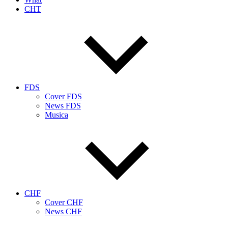
CHT
FDS
Cover FDS
News FDS
Musica
CHF
Cover CHF
News CHF