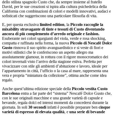
dello stilista spagnolo Custo che, da sempre insieme al fratello
David, per le sue creazioni si ispira alla cultura psichedelica della
California con combinazioni di colori e modelli innovativi, audaci e
sofisticati che suggeriscono una particolare filosofia di vita.
E, per questa esclusiva
limited edition
, la
Piccolo raccoglie la
mixability stravagante di tinte e tessuti di Custo diventando
ancora di più complemento d’arredo originale e fashion.
Esuberante nei colori sgargianti del viola, verde e rosa shocking,
compatta e raffinata nella forma, la nuova
Piccolo di Nescafé Dolce
Gusto
rinnova il suo spirito avanguardistico
e
si veste di fiori e
motivi stilistici che le conferiscono un aspetto allegro ma
assolutamente glamour, in rottura con il rigore monocromatico dei
colori invernali visto l’arrivo della stagione estiva. Perfetta per
vivacizzare con stile gli ambienti d’abitazione e lavoro, ideale per
l’appartamento in città, l’ufficio o la casa al mare, rappresenta una
vera e propria “miniatura da collezione”, ottima anche come idea
regalo.
Anche quest’ultima edizione speciale della
Piccolo vestita Custo
Barcelona
entra a far parte del “sistema” Nescafé Dolce Gusto che,
con le sue originali macchine e una grande varietà di capsule e
bevande, regala dolci ed intensi momenti da concedersi durante la
giornata. In soli
30 secondi
infatti è possibile preparare ben
cinque
varietà di espresso di elevata qualità
, e
una serie di bevande