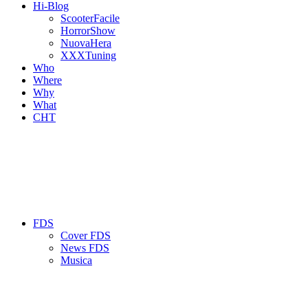
Hi-Blog
ScooterFacile
HorrorShow
NuovaHera
XXXTuning
Who
Where
Why
What
CHT
FDS
Cover FDS
News FDS
Musica