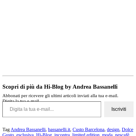
Scopri di più da Hi-Blog by Andrea Bassanelli
Abbonati per ricevere gli ultimi articoli inviati alla tua e-mail.
Digita la tua e-mail...
Iscriviti
Tag
Andrea Bassanelli
,
bassanelli.it
,
Custo Barcelona
,
design
,
Dolce
Gusto
,
esclusiva
,
Hi-Blog
,
incontra
,
limited edition
,
moda
,
nescafè
,