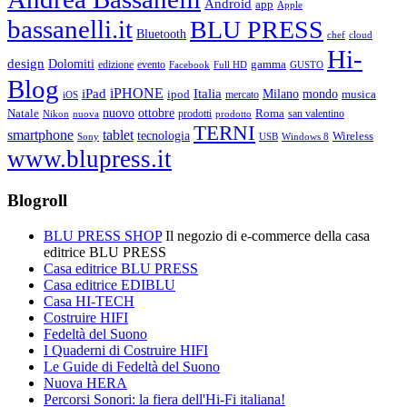
Android
app
Apple
bassanelli.it
BLU PRESS
Bluetooth
chef
cloud
Hi-
design
Dolomiti
gamma
edizione
evento
Facebook
Full HD
GUSTO
Blog
iPHONE
Italia
iPad
Milano
mondo
musica
ipod
mercato
iOS
ottobre
Natale
nuovo
Roma
Nikon
nuova
prodotti
prodotto
san valentino
TERNI
smartphone
tablet
tecnologia
Wireless
USB
Windows 8
Sony
www.blupress.it
Blogroll
BLU PRESS SHOP
Il negozio di e-commerce della casa
editrice BLU PRESS
Casa editrice BLU PRESS
Casa editrice EDIBLU
Casa HI-TECH
Costruire HIFI
Fedeltà del Suono
I Quaderni di Costruire HIFI
Le Guide di Fedeltà del Suono
Nuova HERA
Percorsi Sonori: la fiera dell'Hi-Fi italiana!