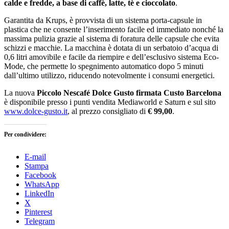
calde e fredde, a base di caffè, latte, tè e cioccolato
.
Garantita da Krups, è provvista di un sistema porta-capsule in
plastica che ne consente l’inserimento facile ed immediato nonché la
massima pulizia grazie al sistema di foratura delle capsule che evita
schizzi e macchie. La macchina è dotata di un serbatoio d’acqua di
0,6 litri amovibile e facile da riempire e dell’esclusivo sistema Eco-
Mode, che permette lo spegnimento automatico dopo 5 minuti
dall’ultimo utilizzo, riducendo notevolmente i consumi energetici.
La nuova
Piccolo Nescafé Dolce Gusto firmata Custo Barcelona
è disponibile presso i punti vendita Mediaworld e Saturn e sul sito
www.dolce-gusto.it
, al prezzo consigliato di
€
99,00
.
Per condividere:
E-mail
Stampa
Facebook
WhatsApp
LinkedIn
X
Pinterest
Telegram