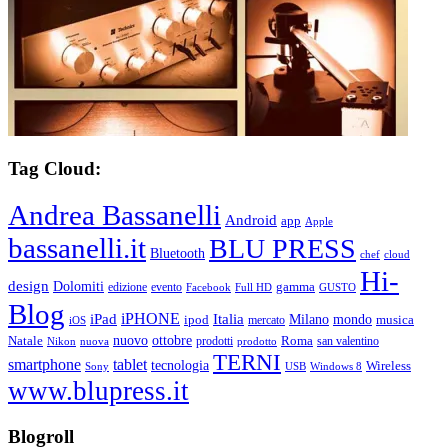
Tag Cloud:
Andrea Bassanelli
Android
app
Apple
bassanelli.it
BLU PRESS
Bluetooth
chef
cloud
Hi-
design
Dolomiti
gamma
edizione
evento
Facebook
Full HD
GUSTO
Blog
iPHONE
Italia
iPad
Milano
mondo
musica
ipod
mercato
iOS
ottobre
Natale
nuovo
Roma
Nikon
nuova
prodotti
prodotto
san valentino
TERNI
smartphone
tablet
tecnologia
Wireless
USB
Windows 8
Sony
www.blupress.it
Blogroll