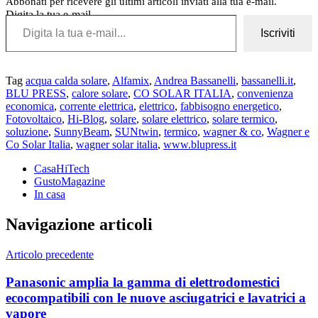
Abbonati per ricevere gli ultimi articoli inviati alla tua e-mail.
Digita la tua e-mail...
Iscriviti
Tag
acqua calda solare
,
Alfamix
,
Andrea Bassanelli
,
bassanelli.it
,
BLU PRESS
,
calore solare
,
CO SOLAR ITALIA
,
convenienza
economica
,
corrente elettrica
,
elettrico
,
fabbisogno energetico
,
Fotovoltaico
,
Hi-Blog
,
solare
,
solare elettrico
,
solare termico
,
soluzione
,
SunnyBeam
,
SUNtwin
,
termico
,
wagner & co
,
Wagner e
Co Solar Italia
,
wagner solar italia
,
www.blupress.it
CasaHiTech
GustoMagazine
In casa
Navigazione articoli
Articolo precedente
Panasonic amplia la gamma di elettrodomestici
ecocompatibili con le nuove asciugatrici e lavatrici a
vapore