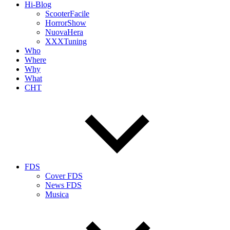
Hi-Blog
ScooterFacile
HorrorShow
NuovaHera
XXXTuning
Who
Where
Why
What
CHT
FDS
Cover FDS
News FDS
Musica