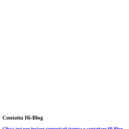
Contatta Hi-Blog
Clicca qui per inviare comunicati stampa o contattare Hi-Blog