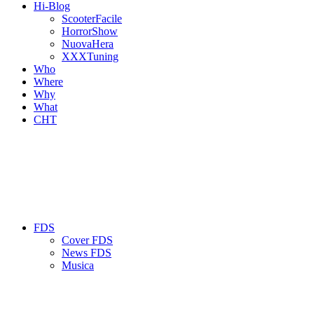
Hi-Blog
ScooterFacile
HorrorShow
NuovaHera
XXXTuning
Who
Where
Why
What
CHT
FDS
Cover FDS
News FDS
Musica