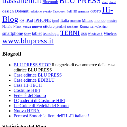
bassanelli.it
BLU PRESS
Bluetooth
chef
cloud
Hi-
design
Dolomiti
gamma
edizione
evento
Facebook
Full HD
GUSTO
Blog
iPHONE
Italia
iPad
Milano
mondo
musica
ipod
mercato
iOS
ottobre
Natale
nuovo
Roma
Nikon
nuova
prodotti
prodotto
san valentino
TERNI
smartphone
tablet
tecnologia
Wireless
USB
Windows 8
Sony
www.blupress.it
Blogroll
BLU PRESS SHOP
Il negozio di e-commerce della casa
editrice BLU PRESS
Casa editrice BLU PRESS
Casa editrice EDIBLU
Casa HI-TECH
Costruire HIFI
Fedeltà del Suono
I Quaderni di Costruire HIFI
Le Guide di Fedeltà del Suono
Nuova HERA
Percorsi Sonori: la fiera dell'Hi-Fi italiana!
Statistiche del Blog