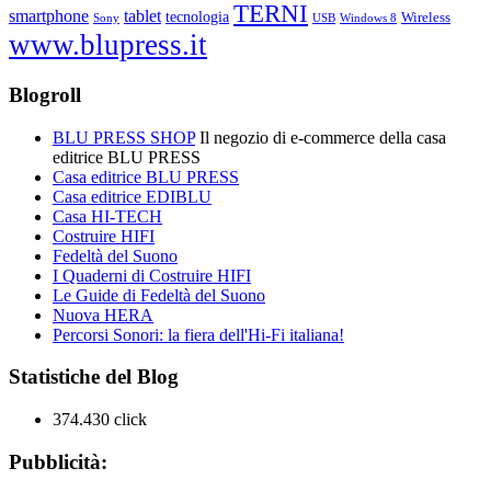
TERNI
smartphone
tablet
tecnologia
Wireless
USB
Windows 8
Sony
www.blupress.it
Blogroll
BLU PRESS SHOP
Il negozio di e-commerce della casa
editrice BLU PRESS
Casa editrice BLU PRESS
Casa editrice EDIBLU
Casa HI-TECH
Costruire HIFI
Fedeltà del Suono
I Quaderni di Costruire HIFI
Le Guide di Fedeltà del Suono
Nuova HERA
Percorsi Sonori: la fiera dell'Hi-Fi italiana!
Statistiche del Blog
374.430 click
Pubblicità: