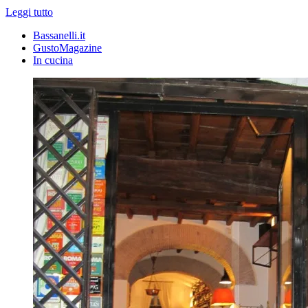
Leggi tutto
Bassanelli.it
GustoMagazine
In cucina