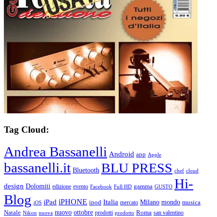
Tag Cloud:
Andrea Bassanelli
Android
app
Apple
bassanelli.it
BLU PRESS
Bluetooth
chef
cloud
Hi-
design
Dolomiti
gamma
edizione
evento
Facebook
Full HD
GUSTO
Blog
iPHONE
Italia
iPad
Milano
mondo
musica
ipod
mercato
iOS
ottobre
Natale
nuovo
Roma
Nikon
nuova
prodotti
prodotto
san valentino