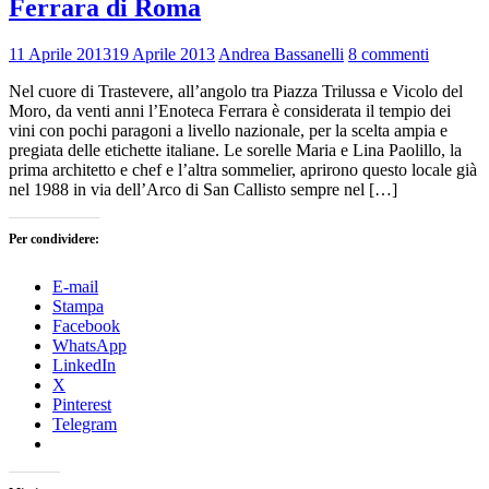
Ferrara di Roma
11 Aprile 2013
19 Aprile 2013
Andrea Bassanelli
8 commenti
Nel cuore di Trastevere, all’angolo tra Piazza Trilussa e Vicolo del
Moro, da venti anni l’Enoteca Ferrara è considerata il tempio dei
vini con pochi paragoni a livello nazionale, per la scelta ampia e
pregiata delle etichette italiane. Le sorelle Maria e Lina Paolillo, la
prima architetto e chef e l’altra sommelier, aprirono questo locale già
nel 1988 in via dell’Arco di San Callisto sempre nel […]
Per condividere:
E-mail
Stampa
Facebook
WhatsApp
LinkedIn
X
Pinterest
Telegram