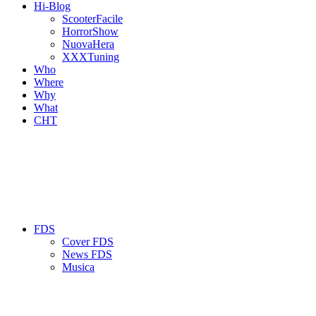
Hi-Blog
ScooterFacile
HorrorShow
NuovaHera
XXXTuning
Who
Where
Why
What
CHT
FDS
Cover FDS
News FDS
Musica