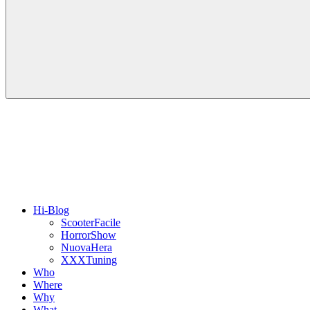
Hi-Blog
ScooterFacile
HorrorShow
NuovaHera
XXXTuning
Who
Where
Why
What