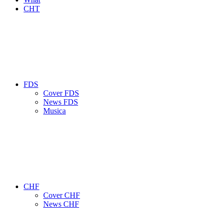
CHT
FDS
Cover FDS
News FDS
Musica
CHF
Cover CHF
News CHF