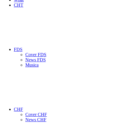
CHT
FDS
Cover FDS
News FDS
Musica
CHF
Cover CHF
News CHF