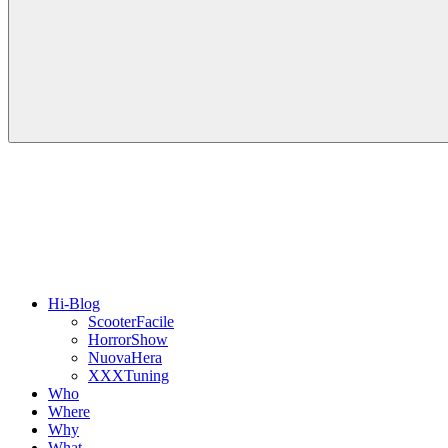
Hi-Blog
ScooterFacile
HorrorShow
NuovaHera
XXXTuning
Who
Where
Why
What