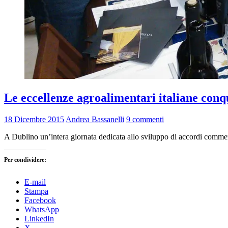
Le eccellenze agroalimentari italiane conqu
18 Dicembre 2015
Andrea Bassanelli
9 commenti
A Dublino un’intera giornata dedicata allo sviluppo di accordi commerci
Per condividere:
E-mail
Stampa
Facebook
WhatsApp
LinkedIn
X