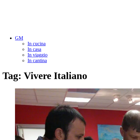
GM
In cucina
In casa
In viaggio
In cantina
Tag:
Vivere Italiano