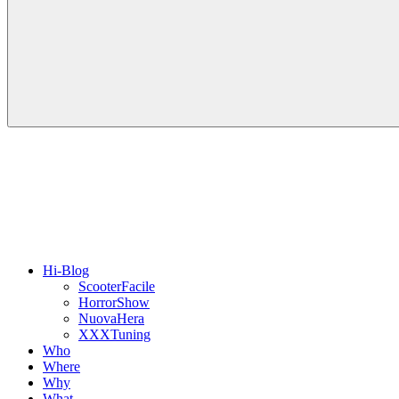
Hi-Blog
ScooterFacile
HorrorShow
NuovaHera
XXXTuning
Who
Where
Why
What