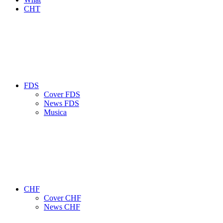
CHT
FDS
Cover FDS
News FDS
Musica
CHF
Cover CHF
News CHF