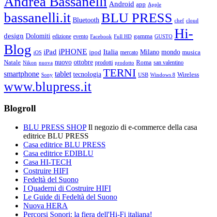
Andrea Bassanelli
Android
app
Apple
bassanelli.it
BLU PRESS
Bluetooth
chef
cloud
Hi-
design
Dolomiti
gamma
edizione
evento
Facebook
Full HD
GUSTO
Blog
iPHONE
Italia
iPad
Milano
mondo
musica
ipod
mercato
iOS
ottobre
Natale
nuovo
Roma
Nikon
nuova
prodotti
prodotto
san valentino
TERNI
smartphone
tablet
tecnologia
Wireless
USB
Windows 8
Sony
www.blupress.it
Blogroll
BLU PRESS SHOP
Il negozio di e-commerce della casa
editrice BLU PRESS
Casa editrice BLU PRESS
Casa editrice EDIBLU
Casa HI-TECH
Costruire HIFI
Fedeltà del Suono
I Quaderni di Costruire HIFI
Le Guide di Fedeltà del Suono
Nuova HERA
Percorsi Sonori: la fiera dell'Hi-Fi italiana!