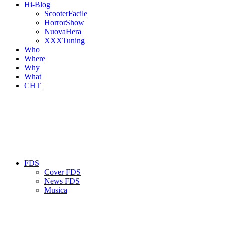
Hi-Blog
ScooterFacile
HorrorShow
NuovaHera
XXXTuning
Who
Where
Why
What
CHT
FDS
Cover FDS
News FDS
Musica