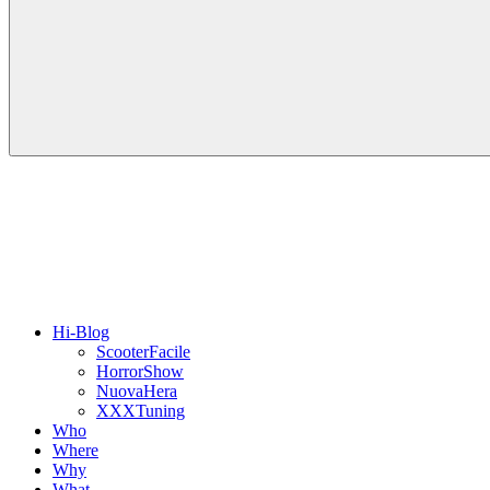
Hi-Blog
ScooterFacile
HorrorShow
NuovaHera
XXXTuning
Who
Where
Why
What