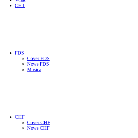
CHT
FDS
Cover FDS
News FDS
Musica
CHF
Cover CHF
News CHF