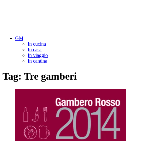
GM
In cucina
In casa
In viaggio
In cantina
Tag:
Tre gamberi