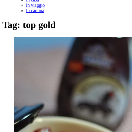
In viaggio
In cantina
Tag:
top gold