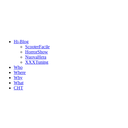
Hi-Blog
ScooterFacile
HorrorShow
NuovaHera
XXXTuning
Who
Where
Why
What
CHT