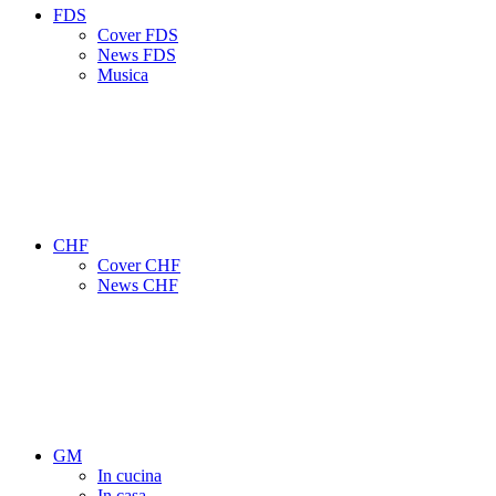
FDS
Cover FDS
News FDS
Musica
CHF
Cover CHF
News CHF
GM
In cucina
In casa