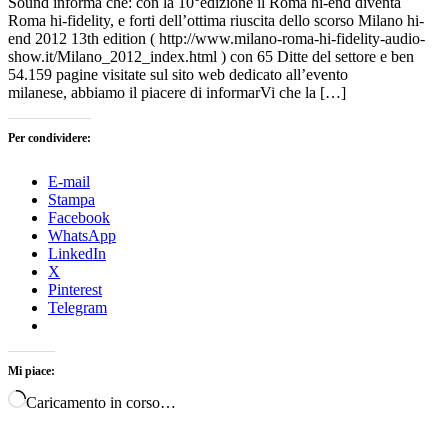
Sound informa che: con la 10°edizione il Roma hi-end diventa
Roma hi-fidelity, e forti dell’ottima riuscita dello scorso Milano hi-
end 2012 13th edition ( http://www.milano-roma-hi-fidelity-audio-
show.it/Milano_2012_index.html ) con 65 Ditte del settore e ben
54.159 pagine visitate sul sito web dedicato all’evento
milanese, abbiamo il piacere di informarVi che la […]
Per condividere:
E-mail
Stampa
Facebook
WhatsApp
LinkedIn
X
Pinterest
Telegram
Mi piace:
Caricamento in corso…