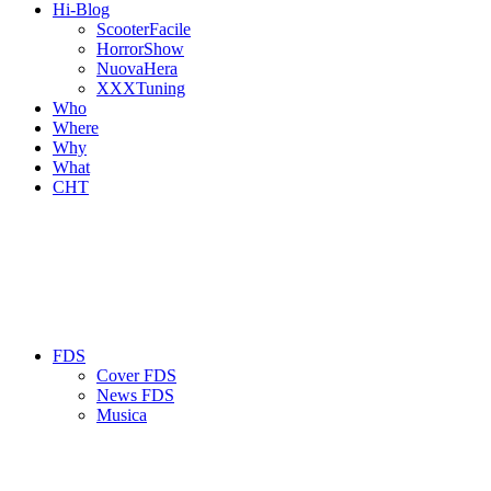
Hi-Blog
ScooterFacile
HorrorShow
NuovaHera
XXXTuning
Who
Where
Why
What
CHT
FDS
Cover FDS
News FDS
Musica