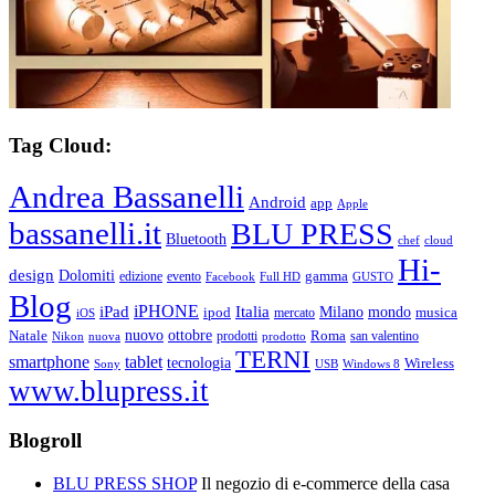
Tag Cloud:
Andrea Bassanelli
Android
app
Apple
bassanelli.it
BLU PRESS
Bluetooth
chef
cloud
Hi-
design
Dolomiti
gamma
edizione
evento
Facebook
Full HD
GUSTO
Blog
iPHONE
Italia
iPad
Milano
mondo
musica
ipod
mercato
iOS
ottobre
Natale
nuovo
Roma
Nikon
nuova
prodotti
prodotto
san valentino
TERNI
smartphone
tablet
tecnologia
Wireless
USB
Windows 8
Sony
www.blupress.it
Blogroll
BLU PRESS SHOP
Il negozio di e-commerce della casa