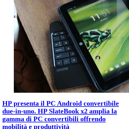
HP presenta il PC Android convertibile
due-in-uno. HP SlateBook x2 amplia la
gamma di PC convertibili offrendo
mobilità e produttività