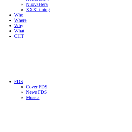
NuovaHera
XXXTuning
Who
Where
Why
What
CHT
FDS
Cover FDS
News FDS
Musica