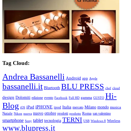
Tag Cloud:
Andrea Bassanelli
Android
app
Apple
bassanelli.it
BLU PRESS
Bluetooth
chef
cloud
Hi-
design
Dolomiti
gamma
edizione
evento
Facebook
Full HD
GUSTO
Blog
iPHONE
Italia
iPad
Milano
mondo
musica
ipod
mercato
iOS
ottobre
Natale
nuovo
Roma
Nikon
nuova
prodotti
prodotto
san valentino
TERNI
smartphone
tablet
tecnologia
Wireless
USB
Windows 8
Sony
www.blupress.it