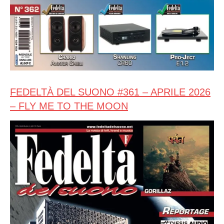
FEDELTÀ DEL SUONO #361 – APRILE 2026
– FLY ME TO THE MOON