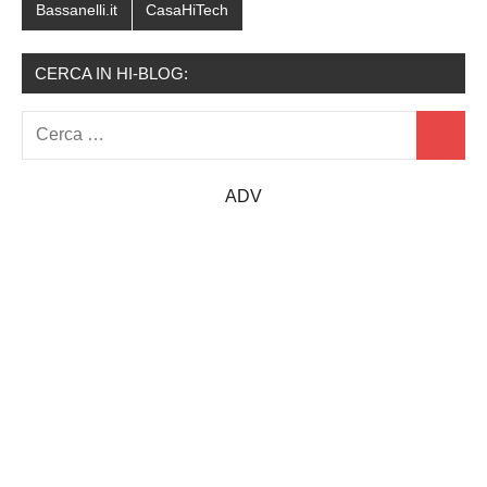
Bassanelli.it
CasaHiTech
CERCA IN HI-BLOG:
Ricerca
Cerca
per:
ADV