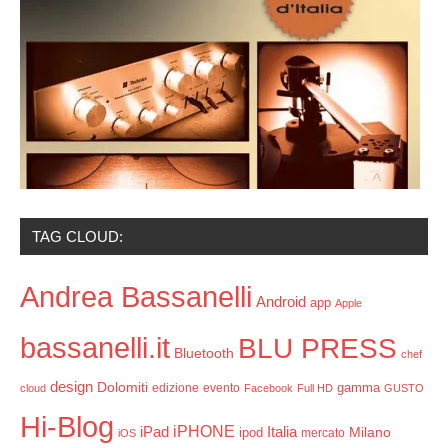
TAG CLOUD:
Andrea Bassanelli
Android
app
Apple
bassanelli.it
BLU PRESS
Bluetooth
chef
design
Dolomiti
gamma
edizione
evento
cloud
Facebook
Full HD
GUSTO
Hi-Blog
iPHONE
Italia
iPad
Milano
ipod
mercato
iOS