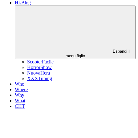
Hi-Blog
Espandi il
menu figlio
ScooterFacile
HorrorShow
NuovaHera
XXXTuning
Who
Where
Why
What
CHT