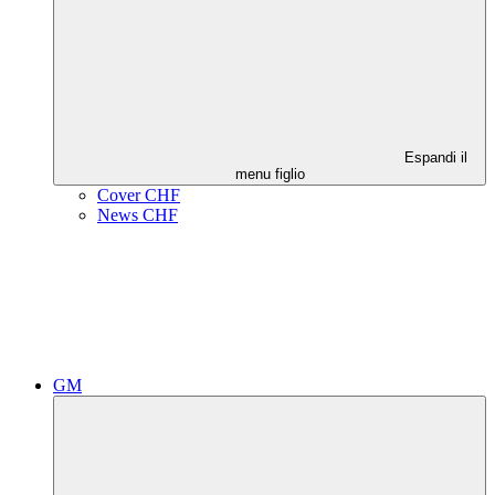
Espandi il
menu figlio
Cover CHF
News CHF
GM