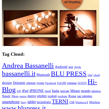
Tag Cloud:
Andrea Bassanelli
Android
app
Apple
bassanelli.it
BLU PRESS
Bluetooth
chef
cloud
Hi-
design
Dolomiti
gamma
edizione
evento
Facebook
Full HD
GUSTO
Blog
iPHONE
Italia
iPad
Milano
mondo
musica
ipod
mercato
iOS
ottobre
Natale
nuovo
Roma
Nikon
nuova
prodotti
prodotto
san valentino
TERNI
smartphone
tablet
tecnologia
Wireless
USB
Windows 8
Sony
www.blupress.it